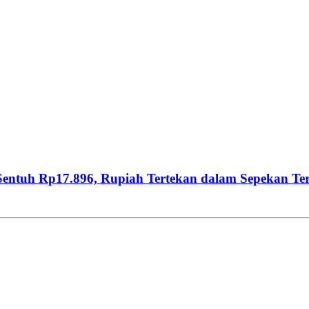
, Sentuh Rp17.896, Rupiah Tertekan dalam Sepekan Te