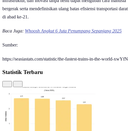
infrastruktur, dan inovasi tanpa henti dapat mengubah cara manusia
bergerak serta mendefinisikan ulang batas efisiensi transportasi darat
di abad ke-21.
Baca Juga:
Whoosh Angkut 6 Juta Penumpang Sepanjang 2025
Sumber:
https://seasiastats.com/statistic/the-fastest-trains-in-the-world-xwYfN
Statistik Terbaru