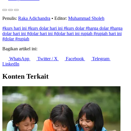
Penulis:
Raka Adichandra
•
Editor:
Muhammad Sholeh
#kurs hari ini
#kurs dolar hari ini
#kurs dolar
#harga dolar
#harga
dolar hari ini
#dolar hari ini
#dolar hari ini rupiah
#rupiah hari ini
#dolar
#rupiah
Bagikan artikel ini:
WhatsApp
Twitter / X
Facebook
Telegram
LinkedIn
Konten Terkait