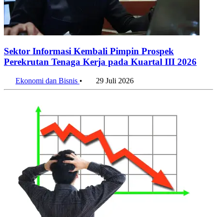
Jakarta Jadi Provinsi dengan Upah Buruh Tertinggi Mei 2026
10 Agustus 2026
Penulis:
Anggia Leksa
•
Editor:
Editor
#pdrb adhrb
#wilayah terkaya jawa barat
#ekonomi
#pdrb jawa
barat terbaru
#kota terkaya jawa barat
#badan pusat statistik
#bps
#rupiah
#jabarstats
#2026
Bagikan artikel ini:
WhatsApp
Twitter / X
Facebook
Telegram
LinkedIn
Konten Terkait