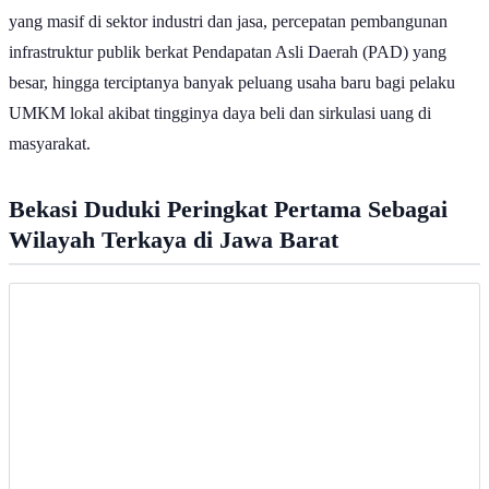
Ilustrasi Mata Uang | Magnific
Produk Domestik Regional Bruto Atas Dasar Harga Berlaku
(PDRB ADHB) merupakan nilai total produksi barang dan jasa
yang dihasilkan oleh seluruh unit ekonomi di suatu wilayah dalam
jangka waktu tertentu, yang dinilai menggunakan harga pada tahun
berjalan atau saat pendataan dilakukan.
Fungsi utama dari PDRB ADHB adalah untuk melihat skala,
nominal riil, dan struktur perputaran uang di suatu daerah secara