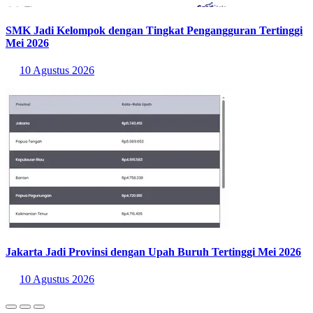
menstimulus daya beli masyarakat, dan memacu pertumbuhan
ekonomi daerah secara berkelanjutan.
Baca Juga:
Jakarta & Jatim Jadi Penyumbang Utama
Pertumbuhan Ekonomi Jawa pada 2025
Sumber:
https://jabar.bps.go.id/id/statistics-
table/3/WkdVMWRYVnBkMnBvVEhKSVkyWXhNblZtTjJSbmR
6MDkjMyMzMjAw/produk-domestik-regional-bruto-atas-dasar-
harga-berlaku-menurut-kabupaten-kota-di-provinsi-jawa-barat-
miliar-rupiah-.html
Statistik Terbaru