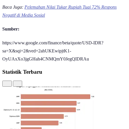
Baca Juga:
Pelemahan Nilai Tukar Rupiah Tuai 72% Respons
Negatif di Media Sosial
Sumber:
https://www.google.com/finance/beta/quote/USD-IDR?
sa=X&sqi=2&ved=2ahUKEwipjtK1-
OyUAxXo3jgGHah4CNMQmY0JegQIDRAu
Statistik Terbaru