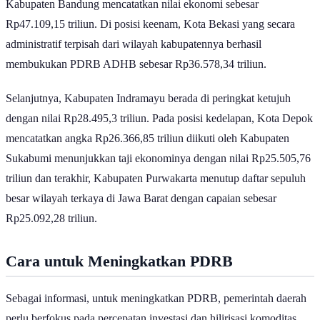
Baca Juga:
Pertumbuhan Ekonomi Indonesia Capai 5,61% pada
Triwulan I 2026
Berdasarkan data dari Badan Pusat Statistik (BPS) 2025, Kabupaten
Bekasi mengukuhkan diri di posisi puncak sebagai motor penggerak
utama perekonomian Jawa Barat dengan nilai PDRB ADHB
mencapai Rp118.640,5 triliun. Sebagai salah satu kawasan industri
terbesar di Asia Tenggara yang mencakup Cikarang, MM2100,
hingga Jababeka, tingginya angka ekonomi di wilayah ini disokong
penuh oleh sektor manufaktur, otomotif, perkantoran, dan
elektronika skala internasional.
Menyusul di peringkat kedua, Kota Bandung selaku ibu kota
provinsi menempati posisi yang juga fantastis dengan angka
menembus Rp106.014,5 triliun. Berbeda dengan Kabupaten Bekasi
yang didominasi oleh area pabrik, kekuatan ekonomi Kota Bandung
bertumpu penuh pada sektor jasa, pariwisata, pusat pendidikan,