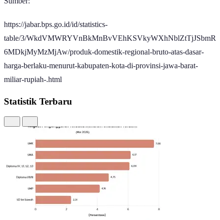
Rp25.092,28 triliun.
Cara untuk Meningkatkan PDRB
Sebagai informasi, untuk meningkatkan PDRB, pemerintah daerah
perlu berfokus pada percepatan investasi dan hilirisasi komoditas
unggulan guna menciptakan nilai tambah ekonomi yang lebih tinggi.
Langkah ini harus dibarengi dengan pembangunan infrastruktur
konektivitas yang merata untuk memangkas biaya logistik serta
pemberdayaan UMKM melalui digitalisasi dan kemudahan akses
pembiayaan agar sektor riil lebih bergeliat.
Selain itu, peningkatan kualitas SDM melalui pelatihan yang sesuai
dengan kebutuhan industri lokal dan optimalisasi penyerapan
anggaran belanja daerah (APBD) yang tepat sasaran akan menjadi
pendorong utama dalam menciptakan lapangan kerja baru,