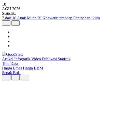
10
AGU
2026
Statistik:
5 Kecamatan dengan Masjid Terbanyak di Kota Bandung
Artikel
Infografik
Video
Publikasi
Statistik
Tren Data
Harga Emas
Harga BBM
Sepak Bola