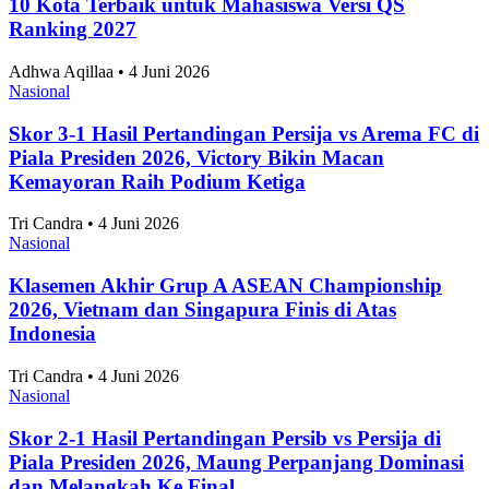
Hanya 15% Publik RI yang Menilai Kondisi
Ekonomi Nasional Baik
Ekonomi dan Bisnis
•
28 Juli 2026
Topik
Ekonomi dan Bisnis
Ilmu Pengetahuan dan Teknologi
Olahraga
Nasional
Internasional
Artikel Terpopuler