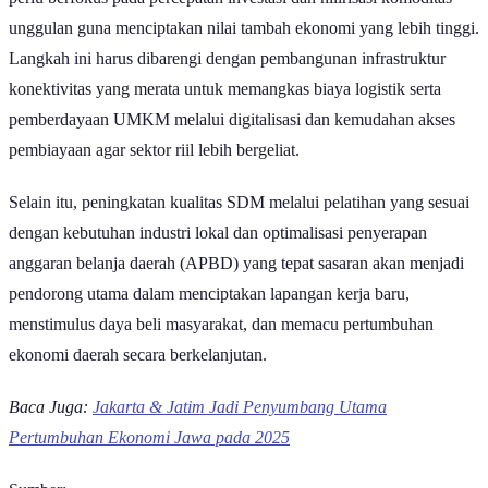
industri kreatif, serta geliat perdagangan ritel yang sangat dinamis.
Peringkat ini kemudian disusul oleh Kabupaten Bogor berhasil
mencatatkan nilai PDRB ADHB sebesar Rp88.462,23 triliun dan
Kabupaten Karawang mengekor ketat di posisi keempat dengan
capaian Rp86.126,44 triliun. Bergeser ke peringkat kelima,
Kabupaten Bandung mencatatkan nilai ekonomi sebesar
Rp47.109,15 triliun. Di posisi keenam, Kota Bekasi yang secara
administratif terpisah dari wilayah kabupatennya berhasil
membukukan PDRB ADHB sebesar Rp36.578,34 triliun.
Selanjutnya, Kabupaten Indramayu berada di peringkat ketujuh
dengan nilai Rp28.495,3 triliun. Pada posisi kedelapan, Kota Depok
mencatatkan angka Rp26.366,85 triliun diikuti oleh Kabupaten
Sukabumi menunjukkan taji ekonominya dengan nilai Rp25.505,76
triliun dan terakhir, Kabupaten Purwakarta menutup daftar sepuluh
besar wilayah terkaya di Jawa Barat dengan capaian sebesar