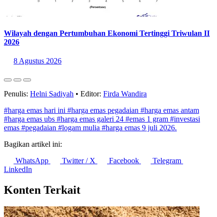
Wilayah dengan Pertumbuhan Ekonomi Tertinggi Triwulan II
2026
8 Agustus 2026
Penulis:
Helni Sadiyah
•
Editor:
Firda Wandira
#harga emas hari ini
#harga emas pegadaian
#harga emas antam
#harga emas ubs
#harga emas galeri 24
#emas 1 gram
#investasi
emas
#pegadaian
#logam mulia
#harga emas 9 juli 2026.
Bagikan artikel ini:
WhatsApp
Twitter / X
Facebook
Telegram
LinkedIn
Konten Terkait