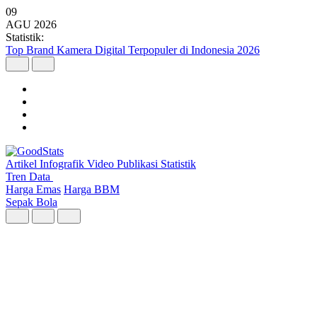
09
AGU
2026
Statistik:
Malaysia Pimpin Kunjungan Wisatawan Mancanegara ke Indonesia
pada Semester I 2026
Artikel
Infografik
Video
Publikasi
Statistik
Tren Data
Harga Emas
Harga BBM
Sepak Bola