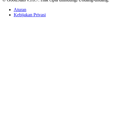
© GoodStats v3.0.7. Hak cipta dilindungi Undang-undang.
Aturan
Kebijakan Privasi