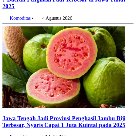
ASEAN Hyundai Cup 2026
10 Agustus 2026
Penulis:
Fadhlan Firdaus Syafrudin
•
Editor:
Editor
#harga emas hari ini
#emas antam
#logam mulia
#investasi emas
#harga emas naik
Bagikan artikel ini:
WhatsApp
Twitter / X
Facebook
Telegram
LinkedIn
Konten Terkait