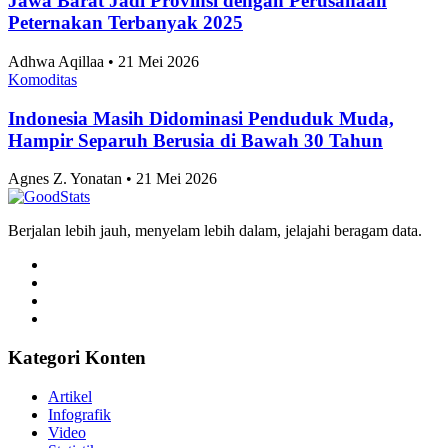
Skor 2-1 Hasil Pertandingan Persib vs Persija di
Piala Presiden 2026, Maung Perpanjang Dominasi
dan Melangkah Ke Final
Tri Candra • 21 Mei 2026
Artikel Terbaru
Komoditas
Usai ASEAN Championship 2026, Timnas
Indonesia Siap Berlaga di FIFA ASEAN Cup 2026
pada September Mendatang
Tri Candra • 21 Mei 2026
Komoditas
Eredivisie 2026-2027 Dimulai, Inilah 6 Pemain
Timnas Indonesia yang Berkompetisi di Level
Teratas Liga Belanda