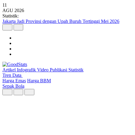
11
AGU
2026
Statistik:
10 Provinsi dengan Persentase Penduduk Miskin Tertinggi pada
Maret 2026
Artikel
Infografik
Video
Publikasi
Statistik
Tren Data
Harga Emas
Harga BBM
Sepak Bola