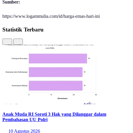
pemodal besar. Saat suku bunga investasi dolar sedang turun
atau kurang menarik, para pelaku pasar di seluruh dunia akan
mengalihkan modal mereka ke emas, sehingga harganya ikut
terkerek naik.
Fungsi Emas Sebagai Aset Aman (
Safe Haven
):
Emas secara
historis dikenal sebagai aset penyelamat nilai kekayaan paling
stabil saat terjadi ketidakpastian ekonomi di berbagai negara
maju. Ketika pasar saham global bergejolak atau ada risiko
penurunan daya beli, investasi dalam bentuk emas fisik selalu
menjadi pilihan utama yang paling diincar karena nilainya yang
cenderung tahan banting.
Mengingat fluktuasi yang terjadi setiap hari,disarankan untuk tidak
terburu-buru mengambil keputusan hanya berdasarkan pergerakan
jangka pendek. Memantau grafik harga dan memahami momentum
pasar secara berkala akan sangat membantu Anda dalam