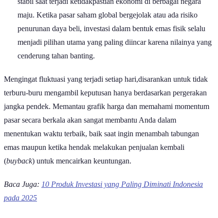
dipengaruhi oleh situasi pasar yang terjadi setiap hari. Secara umum,
ada tiga faktor utama yang membuat nilai investasi emas Anda bisa
bergerak naik atau turun:
Minat Beli di Masyarakat (
Supply & Demand
):
Emas
batangan bekerja dengan hukum pasar dasar. Ketika kesadaran
masyarakat untuk menabung emas sebagai pelindung nilai uang
dari inflasi sedang tinggi, permintaan di gerai retail pun ikut
melonjak. Jika stok emas di pasar tetap namun peminatnya
bertambah banyak, otomatis harga jualnya akan ikut terdorong
naik.
Pergerakan Nilai Tukar Dolar AS:
Sebagai komoditas
global, nilai emas dunia diukur dalam mata uang Dolar AS.
Perubahan kebijakan suku bunga bank sentral Amerika Serikat
(The Fed) biasanya langsung mempengaruhi minat para