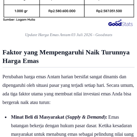
Sebagai referensi, anda dapat membaca tabel dibawah ini untuk
mengetahui daftar harga emas antam mulai dari pecahan terkecil 0,5
gram hingga pecahan terbesar 1.000 gram (1kg). Berikut data harga
emas Antam yang penulis kutip dari website Logam Mulia :