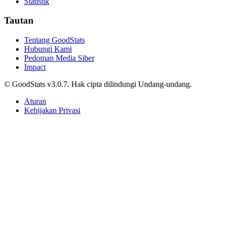
Tri Candra • 21 Mei 2026
Komoditas
Capaian Kemampuan Literasi dan Numerasi Murid
2025, Mayoritas Sedang
Adhwa Aqillaa • 21 Mei 2026
Komoditas
Jawa Barat Jadi Provinsi dengan Perusahaan
Peternakan Terbanyak 2025
Adhwa Aqillaa • 21 Mei 2026
Komoditas
Indonesia Masih Didominasi Penduduk Muda,
Hampir Separuh Berusia di Bawah 30 Tahun
Agnes Z. Yonatan • 21 Mei 2026
Berjalan lebih jauh, menyelam lebih dalam, jelajahi beragam data.