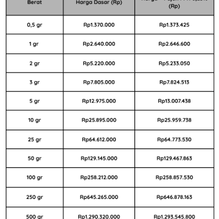
Kenaikan harga ini menjadi sinyal bagi pembeli yang akan
berinvestasi dengan membeli emas untuk bisa memahami bahwa
naik turunnya harga emas sangat dipengaruhi oleh fluktuasi nilai
tukar rupiah terhadap dolar AS hingga kebijakan moneter di luar
negeri, faktor tersebut tentu mempengaruhi stabilitas harga emas
Antam belakangan ini
Baca
juga
:
Investasi Jangka Panjang untuk Gen Z, Emas Jadi
Pilihan Terpopuler
Bagi Anda yang berencana untuk melakukan transaksi pembelian
atau sekedar menambah portofolio emas batangan Antam hari ini,
penting untuk dipahami bahwa harga emas yang dijual dikenakan
pajak PPh 22 sebesar 0,25% bagi setiap individu yang melakukan
pembelian dengan memiliki NPWP.