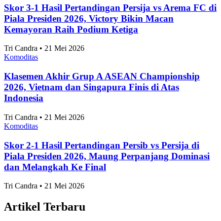
Jawa Tengah Jadi Provinsi Penghasil Jambu Biji
Terbesar, Nyaris Capai 1 Juta Kuintal pada 2025
Komoditas
•
30 Juli 2026
Topik
Ekonomi dan Bisnis
Ilmu Pengetahuan dan Teknologi
Olahraga
Nasional
Internasional
Artikel Terpopuler
Komoditas
7 Daerah Penghasil Padi Terbesar di Jawa Timur
2025