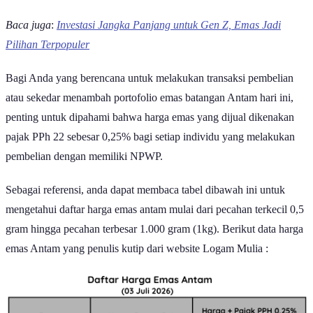
Ilustrasi Emas Batangan | Michael Steinberg/Pexels
Kabar gembira bagi para investor logam mulia di tanah air. Harga
emas batangan produksi PT Aneka Tambang Tbk (Antam) pada hari
ini, Jumat (3/7/2026), dilaporkan
mengalami kenaikan signifikan
sebesar Rp16.000 per gram
. Lonjakan ini menempatkan harga
emas Antam di level yang cukup tinggi, sekaligus menegaskan
posisinya sebagai aset
safe haven
utama yang paling diburu
masyarakat untuk mengamankan kekayaan di tengah kedinamisan
ekonomi global.