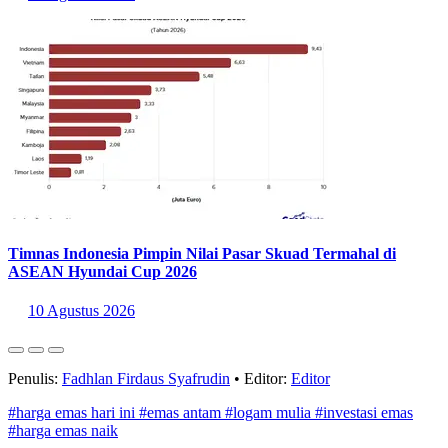
menentukan waktu terbaik, baik saat ingin menambah tabungan
emas maupun ketika hendak melakukan penjualan kembali
(
buyback
) untuk mencairkan keuntungan.
Baca Juga:
10 Produk Investasi yang Paling Diminati Indonesia
pada 2025
Sumber:
https://www.logammulia.com/id/harga-emas-hari-ini
Statistik Terbaru