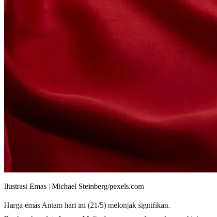
Ilustrasi Emas | Michael Steinberg/pexels.com
Harga emas Antam hari ini (21/5) melonjak signifikan.