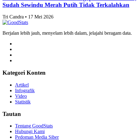
Sepak Bola
Klasemen Akhir Grup A ASEAN Championship
2026, Vietnam dan Singapura Finis di Atas
Indonesia
Tri Candra • 17 Mei 2026
Sepak Bola
Skor 1-1 Hasil Pertandingan Singapura vs
Indonesia di ASEAN Championship 2026, Langkah
Tim Garuda Terhenti di Fase Grup
Tri Candra • 17 Mei 2026
Sepak Bola
Skor 0-0 Hasil Babak Pertama Singapura vs
Indonesia di ASEAN Championship 2026, Kans
The Lions Lolos 4 Besar Kian Besar
Tri Candra • 17 Mei 2026
Sepak Bola