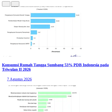
Dunia
Antarklub, sekali FIFA Intercontinental Cup, dan sekali
UEFA Nations League.
Dari 18 kesempatan final yang dilalui, hanya dua kali Enrique kalah.
Yaitu final Piala Dunia Antarklub 2025 serta UEFA Nations League
2021. Dengan demikian maka persentase kemenangan Enrique di
final mencapai 88,9 persen.
Sedangkan Arteta, sepanjang karirnya telah melakoni empat final.
Dan semuanya di level domestik.
Yaitu dua kali final Piala FA serta dua kali FA Community Shield.