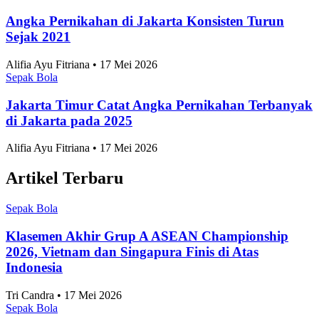
Prediksi dan Head-to-Head Singapura vs Indonesia,
Sudah Sewindu Merah Putih Tidak Terkalahkan
Sepak Bola
•
7 Agustus 2026
Topik
Ekonomi dan Bisnis
Ilmu Pengetahuan dan Teknologi
Olahraga
Nasional
Internasional
Artikel Terpopuler
Sepak Bola
Negara dengan Efisiensi Bisnis Terbaik Se-ASEAN
2026, Indonesia Peringkat Berapa?
Anggia Leksa • 17 Mei 2026
Sepak Bola
10 Taman Paling Ramai Pengunjung di Jakarta
2025