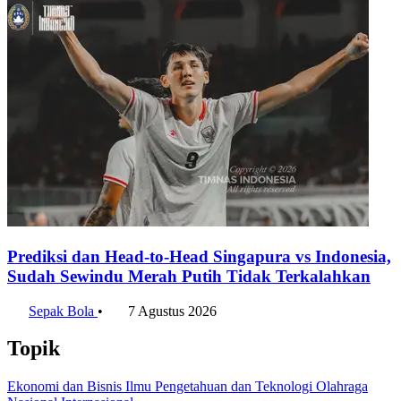
#uclfinal
#20252026
#championsleague
#final
#ligachampions
#psg
#arsenal
Bagikan artikel ini:
WhatsApp
Twitter / X
Facebook
Telegram
LinkedIn
Konten Terkait