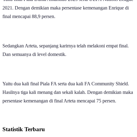
“Detail-detail kecil akan menentukan. Tekanan di pertandingan final
akan selalu besar dan sangat penting untuk bisa menangani situasi
ini,” tambah eks pelatih FC Barcelona dan AS Roma itu.
Enrique memang punya jam terbang menjalani partai final lebih
banyak daripada pelatih Arsenal Mikel Arteta. Pelatih 56 tahun itu
menurut data
Transfermarkt
telah melakoni 18 laga final di level
domestik ataupun regional bersama FC Barcelona, PSG, dan timnas
Spanyol.
Yaitu tiga kali final Copa del Rey, dua kali Supercopa Espana, dua
final Coupe de France, tiga kali Trophee des Champions, dua final
Liga Champions, dua kali UEFA Super Cup, dua kali final
Piala