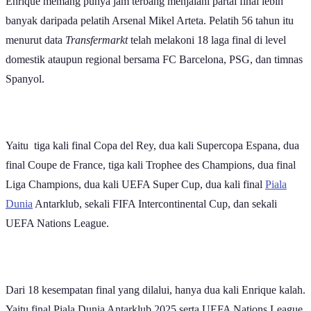
WIB)
.
Jelang final Liga Champions 2025-2026 ini, dikutip dari situs UEFA
pelatih PSG Luis Enrique berkata timnya akan memaksimalkan
setiap momen. Dalam dua musim terakhir, Enrique berhasil
mengantarkan Les Parisiens menapak ke final Liga Champions.
“Final selalu pertandingan yang berat. Memasuki final (Liga
Champions) kembali tidak menjadikan kami lantas lebih
difavoritkan sukses,” kata pelatih PSG Luis Enrique dikutip di situs
resmi UEFA.