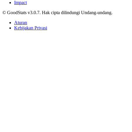
Susunan Pemain Indonesia vs Singapura di ASEAN
Championship 2026, Formasi 3-5-2 dan nama
Nadeo-Amat Diganti Cahya-Wahyu
Tri Candra • 17 Mei 2026
Sepak Bola
Prediksi dan Head-to-Head Singapura vs Indonesia,
Sudah Sewindu Merah Putih Tidak Terkalahkan
Tri Candra • 17 Mei 2026
Berjalan lebih jauh, menyelam lebih dalam, jelajahi beragam data.
Kategori Konten
Artikel