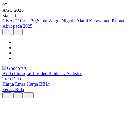
07
AGU
2026
Statistik:
Kunjungan Wisatawan Mancanegara Tembus 7 Juta per Semester I
2026
Artikel
Infografik
Video
Publikasi
Statistik
Tren Data
Harga Emas
Harga BBM
Sepak Bola