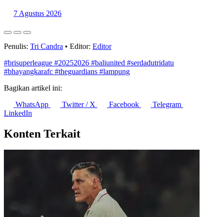
7 Agustus 2026
Penulis:
Tri Candra
•
Editor:
Editor
#brisuperleague
#20252026
#baliunited
#serdadutridatu
#bhayangkarafc
#theguardians
#lampung
Bagikan artikel ini:
WhatsApp
Twitter / X
Facebook
Telegram
LinkedIn
Konten Terkait