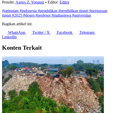
Penulis:
Agnes Z. Yonatan
•
Editor:
Editor
#jatimstats
#indonesia
#pendidikan
#pendidikan tinggi
#perguruan
tinggi
#2025
#dosen
#profesor
#mahasiswa
#universitas
Bagikan artikel ini:
WhatsApp
Twitter / X
Facebook
Telegram
LinkedIn
Konten Terkait