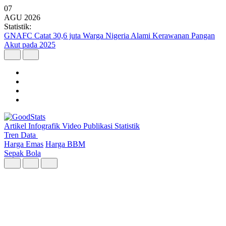
07
AGU
2026
Statistik:
Kunjungan Wisatawan Mancanegara Tembus 7 Juta per Semester I
2026
Artikel
Infografik
Video
Publikasi
Statistik
Tren Data
Harga Emas
Harga BBM
Sepak Bola