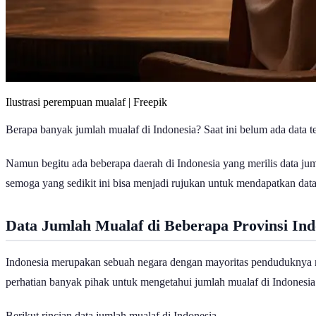
Ilustrasi perempuan mualaf | Freepik
Berapa banyak jumlah mualaf di Indonesia? Saat ini belum ada data t
Namun begitu ada beberapa daerah di Indonesia yang merilis data ju
semoga yang sedikit ini bisa menjadi rujukan untuk mendapatkan data 
Data Jumlah Mualaf di Beberapa Provinsi Ind
Indonesia merupakan sebuah negara dengan mayoritas penduduknya mu
perhatian banyak pihak untuk mengetahui jumlah mualaf di Indonesi
Berikut rincian data jumlah mualaf di Indonesia.