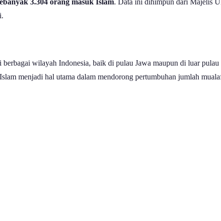
ebanyak 3.304 orang masuk Islam
. Data ini dihimpun dari Majelis
i.
berbagai wilayah Indonesia, baik di pulau Jawa maupun di luar pulau 
a Islam menjadi hal utama dalam mendorong pertumbuhan jumlah mualaf