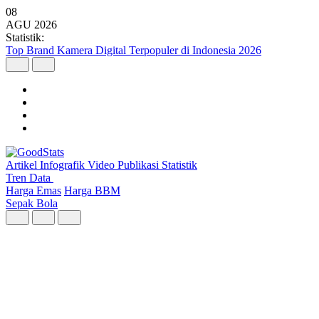
08
AGU
2026
Statistik:
Top Brand Kamera Digital Terpopuler di Indonesia 2026
Artikel
Infografik
Video
Publikasi
Statistik
Tren Data
Harga Emas
Harga BBM
Sepak Bola