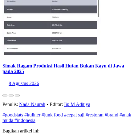
Simak Ragam Produksi Hasil Hutan Bukan Kayu di Jawa
pada 2025
8 Agustus 2026
Penulis:
Nada Naurah
•
Editor:
Iip M Aditiya
#goodstats
#kuliner
#junk food
#cepat saji
#restoran
#brand
#anak
muda
#indonesia
Bagikan artikel ini: