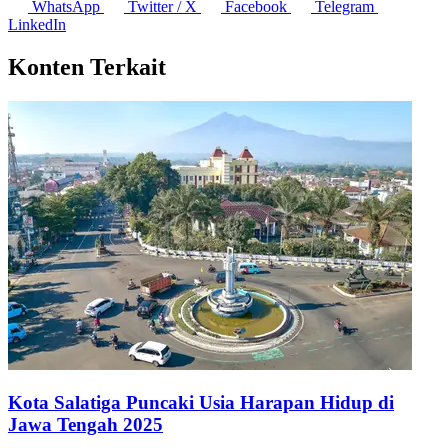
WhatsApp
Twitter / X
Facebook
Telegram
LinkedIn
Konten Terkait
Kota Salatiga Puncaki Usia Harapan Hidup di
Jawa Tengah 2025