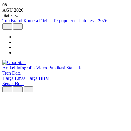
08
AGU
2026
Statistik:
Top Brand Kamera Digital Terpopuler di Indonesia 2026
Artikel
Infografik
Video
Publikasi
Statistik
Tren Data
Harga Emas
Harga BBM
Sepak Bola