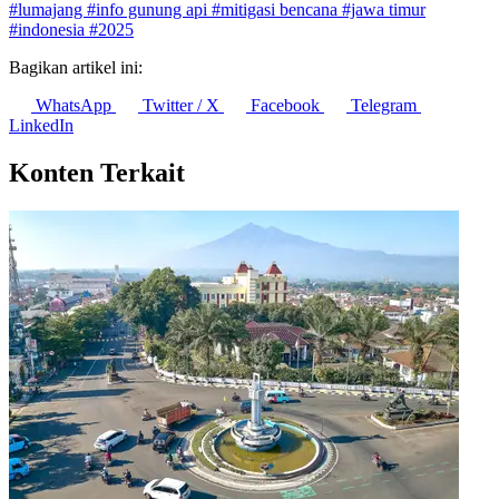
#lumajang
#info gunung api
#mitigasi bencana
#jawa timur
#indonesia
#2025
Bagikan artikel ini:
WhatsApp
Twitter / X
Facebook
Telegram
LinkedIn
Konten Terkait