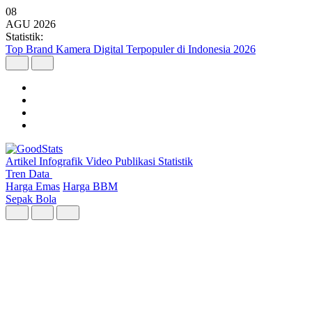
08
AGU
2026
Statistik:
Malaysia Pimpin Kunjungan Wisatawan Mancanegara ke Indonesia
pada Semester I 2026
Artikel
Infografik
Video
Publikasi
Statistik
Tren Data
Harga Emas
Harga BBM
Sepak Bola