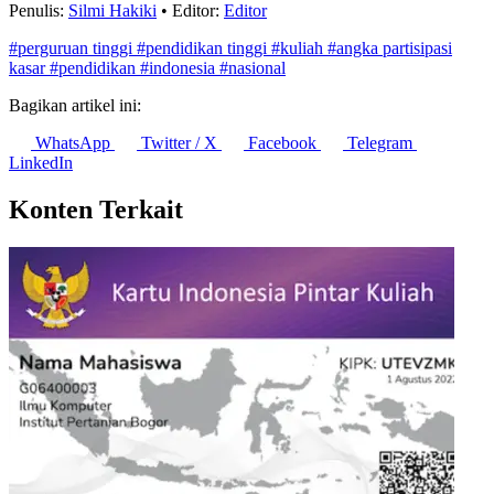
Penulis:
Silmi Hakiki
•
Editor:
Editor
#perguruan tinggi
#pendidikan tinggi
#kuliah
#angka partisipasi
kasar
#pendidikan
#indonesia
#nasional
Bagikan artikel ini:
WhatsApp
Twitter / X
Facebook
Telegram
LinkedIn
Konten Terkait