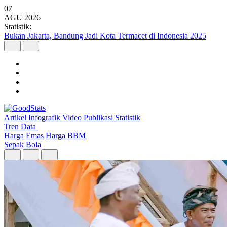
07
AGU
2026
Statistik:
Argo Merbabu Catat Penumpang Tertinggi dari 8 Layanan KA Argo 
Artikel
Infografik
Video
Publikasi
Statistik
Tren Data
Harga Emas
Harga BBM
Sepak Bola