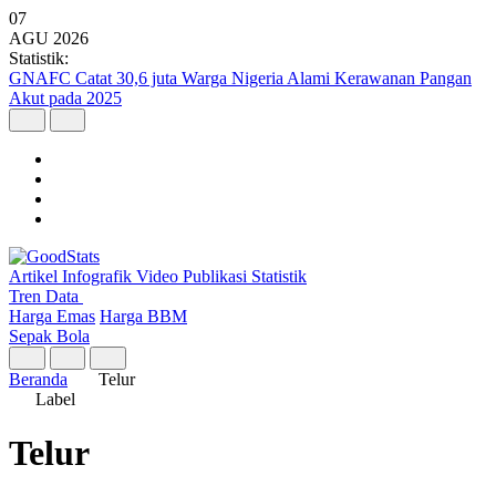
07
AGU
2026
Statistik:
GNAFC Catat 30,6 juta Warga Nigeria Alami Kerawanan Pangan
Akut pada 2025
Artikel
Infografik
Video
Publikasi
Statistik
Tren Data
Harga Emas
Harga BBM
Sepak Bola
Beranda
Telur
Label
Telur