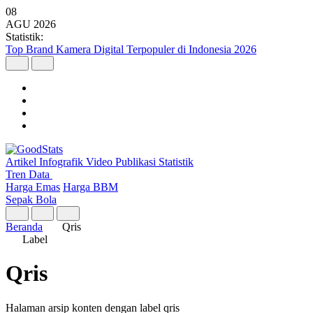
08
AGU
2026
Statistik:
Malaysia Pimpin Kunjungan Wisatawan Mancanegara ke Indonesia
pada Semester I 2026
Artikel
Infografik
Video
Publikasi
Statistik
Tren Data
Harga Emas
Harga BBM
Sepak Bola
Beranda
Qris
Label
Qris