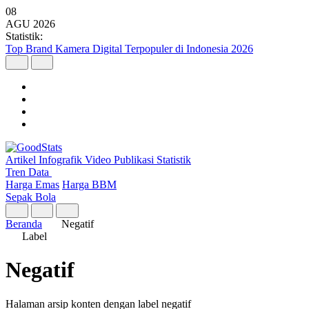
08
AGU
2026
Statistik:
Top Brand Kamera Digital Terpopuler di Indonesia 2026
Artikel
Infografik
Video
Publikasi
Statistik
Tren Data
Harga Emas
Harga BBM
Sepak Bola
Beranda
Negatif
Label
Negatif
Halaman arsip konten dengan label negatif