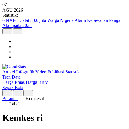
07
AGU
2026
Statistik:
GNAFC Catat 30,6 juta Warga Nigeria Alami Kerawanan Pangan
Akut pada 2025
Artikel
Infografik
Video
Publikasi
Statistik
Tren Data
Harga Emas
Harga BBM
Sepak Bola
Beranda
Kemkes ri
Label
Kemkes ri