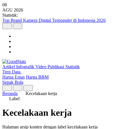
08
AGU
2026
Statistik:
Top Brand Kamera Digital Terpopuler di Indonesia 2026
Artikel
Infografik
Video
Publikasi
Statistik
Tren Data
Harga Emas
Harga BBM
Sepak Bola
Beranda
Kecelakaan kerja
Label
Kecelakaan kerja
Halaman arsip konten dengan label kecelakaan kerja