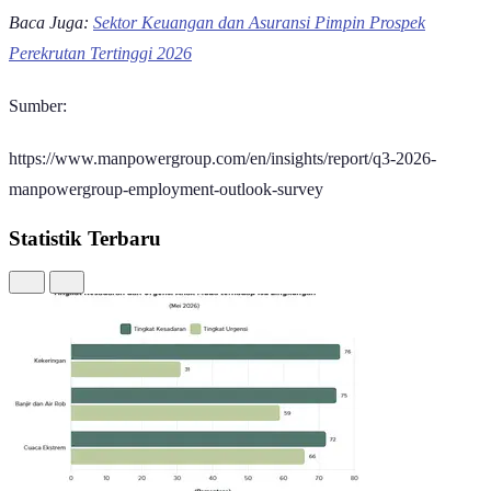
mencatatkan NEO sebesar 28%, mengalami penurunan sebesar 11
persen poin dibandingkan kuartal sebelumnya dan turun 1 persen
poin secara tahunan. Pertumbuhan rekrutmen tertinggi di wilayah ini
dipimpin oleh India sebesar 48%, disusul oleh China dengan 33%
dan Vietnam sebesar 28%.
Secara umum, tingginya permintaan tenaga kerja di seluruh kawasan
Asia Pasifik ini utamanya digerakkan oleh aktivitas perekrutan di
sektor informasi (39%) serta didominasi oleh organisasi atau
perusahaan dengan skala 1.000 hingga 4.999 karyawan (40%).
Metodologi Survei
Pelaksanaan survei bersifat independen dengan menggunakan
sampel representatif pemberi kerja dari sektor publik maupun
swasta. Survei Kuartal III 2026 ini melibatkan wawancara dengan