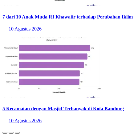
40.592 pemberi kerja di 42 negara. Proses pengumpulan data
dilakukan pada 1–30 April 2026.
Selain itu, ukuran organisasi dan sektor industri telah distandarisasi
di seluruh negara agar analisis mendalam per sektor/wilayah serta
perbandingan berskala internasional dapat dilakukan secara akurat.
Baca Juga:
Sektor Keuangan dan Asuransi Pimpin Prospek
Perekrutan Tertinggi 2026
Sumber:
https://www.manpowergroup.com/en/insights/report/q3-2026-
manpowergroup-employment-outlook-survey
Statistik Terbaru