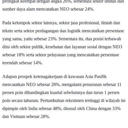
Sektor dengan Prospek Perekrutan Tenaga Kerja Tertinggi Kuartal III 2026 |
GoodStats
Baca Juga:
Sektor Informasi Pimpin Perekrutan Tenaga Kerja
Tertinggi Kuartal II 2026
Berdasarkan laporan terbaru dari ManpowerGroup
Employment
Outlook Survey
, NEO tertinggi untuk periode Juli-September 2026
dipimpin oleh sektor informasi dengan capaian sebesar 32%. Sektor