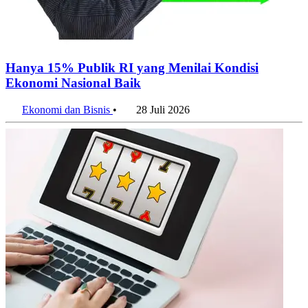
5 Kecamatan dengan Masjid Terbanyak di Kota Bandung
10 Agustus 2026
Penulis:
Silmi Hakiki
•
Editor:
Editor
#sektor informasi
#informasi
#tenaga kerja
#karyawan
#perekrutan
tenaga kerja
#perusahaan
#prospek ketenagakerjaan global
#pekerja
#2026
Bagikan artikel ini:
WhatsApp
Twitter / X
Facebook
Telegram
LinkedIn
Konten Terkait