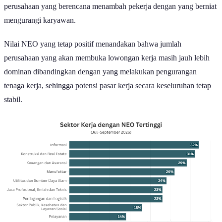
Potret Pekerja di Sektor Informasi | Pisey Tuon/Pexels
Kondisi pasar tenaga kerja global yang dilihat dari nilai Indeks
Net
Employment Outlook
(NEO) tercatat berada di angka 26% pada
Kuartal III 2026. Angka ini mengalami penurunan sebesar 5 persen
poin jika dibandingkan dengan kuartal sebelumnya yang mencapai