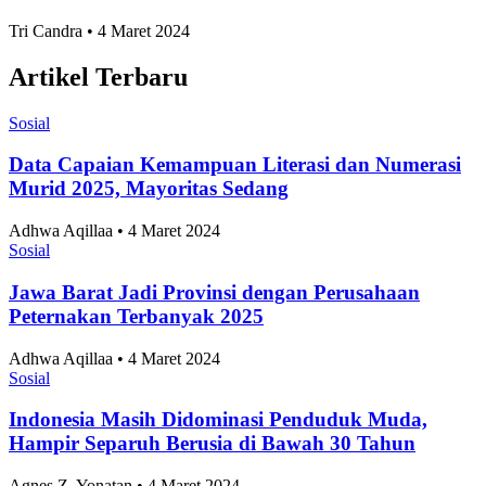
Sosial
7 Daerah Penghasil Padi Terbesar di Jawa Timur
2025
Adhwa Aqillaa • 4 Maret 2024
Sosial
10 Kota Terbaik untuk Mahasiswa Versi QS
Ranking 2027
Adhwa Aqillaa • 4 Maret 2024
Sosial
Skor 3-1 Hasil Pertandingan Persija vs Arema FC di
Piala Presiden 2026, Victory Bikin Macan
Kemayoran Raih Podium Ketiga
Tri Candra • 4 Maret 2024
Sosial
Klasemen Akhir Grup A ASEAN Championship
2026, Vietnam dan Singapura Finis di Atas