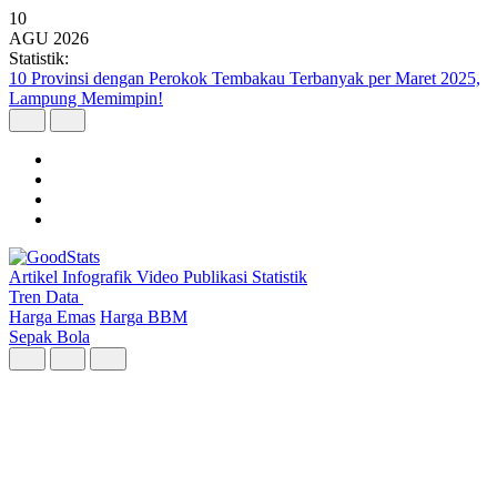
10
AGU
2026
Statistik:
10 Isu yang Melatarbelakangi Pelanggaran Kebebasan Berekspresi
Digital Triwulan II 2026
Artikel
Infografik
Video
Publikasi
Statistik
Tren Data
Harga Emas
Harga BBM
Sepak Bola