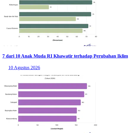
7 dari 10 Anak Muda RI Khawatir terhadap Perubahan Iklim
10 Agustus 2026