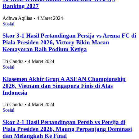
10 Kecamatan dengan Pemain Judol Terbanyak, 4
dari Jawa Barat!
Ekonomi dan Bisnis
•
19 Juli 2026
Topik
Ekonomi dan Bisnis
Ilmu Pengetahuan dan Teknologi
Olahraga
Nasional
Internasional
Artikel Terpopuler