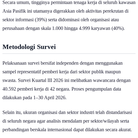
ini kembali berada di posisi puncak meski nilainya tidak sebesar
kuartal sebelumnya yang mencapai angka 41%.
Di posisi kedua terdapat sektor konstruksi dan
real estate
yang
mencatatkan persentase sebesar 31%, disusul oleh sektor keuangan
dan asuransi dengan 29%. Selanjutnya, sektor manufaktur berada di
peringkat keempat dengan angka 26%, sementara sektor utilitas dan
sumber daya alam mencatatkan NEO sebesar 24%.
Pada kelompok sektor lainnya, sektor jasa profesional, ilmiah dan
teknis serta sektor perdagangan dan logistik mencatatkan persentase
yang sama, yaitu sebesar 23%. Sementara itu, dua posisi terbawah
diisi oleh sektor publik, kesehatan dan layanan sosial dengan NEO
sebesar 18% serta sektor pelayanan yang mencatatkan persentase
terendah sebesar 14%.
Adapun prospek ketenagakerjaan di kawasan Asia Pasifik