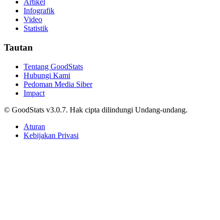
Peternakan Terbanyak 2025
Adhwa Aqillaa • 4 Maret 2024
Sosial
Indonesia Masih Didominasi Penduduk Muda,
Hampir Separuh Berusia di Bawah 30 Tahun
Agnes Z. Yonatan • 4 Maret 2024
Sosial
Bansos Tahap 3 Agustus 2026 Kapan Cair? Simak
Jadwal Terbarunya
Helni Sadiyah • 4 Maret 2024
Sosial
Rekomendasi Motor Listrik Murah di GIIAS 2026,
Harga di Bawah Rp30 Juta
Fadhlan Firdaus Syafrudin • 4 Maret 2024