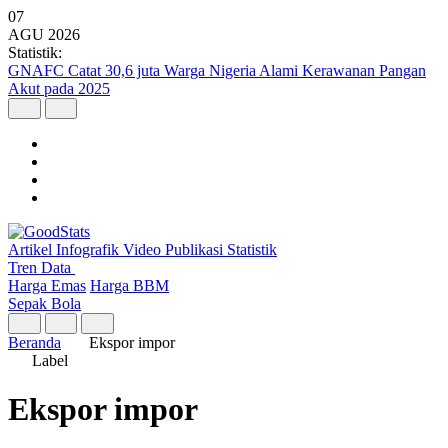
07
AGU
2026
Statistik:
GNAFC Catat 30,6 juta Warga Nigeria Alami Kerawanan Pangan
Akut pada 2025
Artikel
Infografik
Video
Publikasi
Statistik
Tren Data
Harga Emas
Harga BBM
Sepak Bola
Beranda
Ekspor impor
Label
Ekspor impor