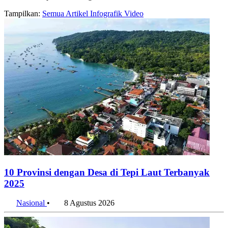
Tampilkan:
Semua
Artikel
Infografik
Video
10 Provinsi dengan Desa di Tepi Laut Terbanyak
2025
Nasional
•
8 Agustus 2026