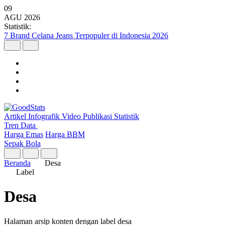
09
AGU
2026
Statistik:
Wilayah dengan Pertumbuhan Ekonomi Tertinggi Triwulan II 2026
Artikel
Infografik
Video
Publikasi
Statistik
Tren Data
Harga Emas
Harga BBM
Sepak Bola
Beranda
Desa
Label
Desa
Halaman arsip konten dengan label desa