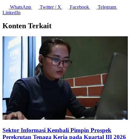
WhatsApp
Twitter / X
Facebook
Telegram
LinkedIn
Konten Terkait
Sektor Informasi Kembali Pimpin Prospek
Perekrutan Tenaga Kerja pada Kuartal III 2026