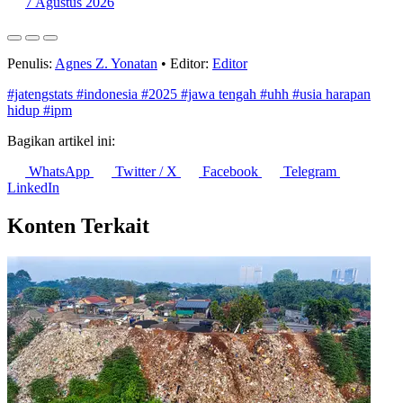
7 Agustus 2026
Penulis:
Agnes Z. Yonatan
•
Editor:
Editor
#jatengstats
#indonesia
#2025
#jawa tengah
#uhh
#usia harapan
hidup
#ipm
Bagikan artikel ini:
WhatsApp
Twitter / X
Facebook
Telegram
LinkedIn
Konten Terkait