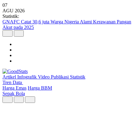
07
AGU
2026
Statistik:
Kunjungan Wisatawan Mancanegara Tembus 7 Juta per Semester I
2026
Artikel
Infografik
Video
Publikasi
Statistik
Tren Data
Harga Emas
Harga BBM
Sepak Bola