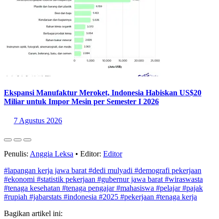
Ekspansi Manufaktur Meroket, Indonesia Habiskan US$20
Miliar untuk Impor Mesin per Semester I 2026
7 Agustus 2026
Penulis:
Anggia Leksa
•
Editor:
Editor
#lapangan kerja jawa barat
#dedi mulyadi
#demografi pekerjaan
#ekonomi
#statistik pekerjaan
#gubernur jawa barat
#wiraswasta
#tenaga kesehatan
#tenaga pengajar
#mahasiswa
#pelajar
#pajak
#rupiah
#jabarstats
#indonesia
#2025
#pekerjaan
#tenaga kerja
Bagikan artikel ini: