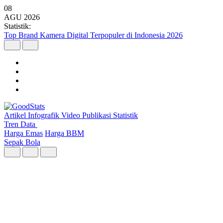
08
AGU
2026
Statistik:
Malaysia Pimpin Kunjungan Wisatawan Mancanegara ke Indonesia
pada Semester I 2026
Artikel
Infografik
Video
Publikasi
Statistik
Tren Data
Harga Emas
Harga BBM
Sepak Bola