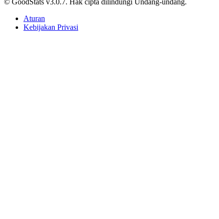
© GoodStats v3.0.7. Hak cipta dilindungi Undang-undang.
Aturan
Kebijakan Privasi