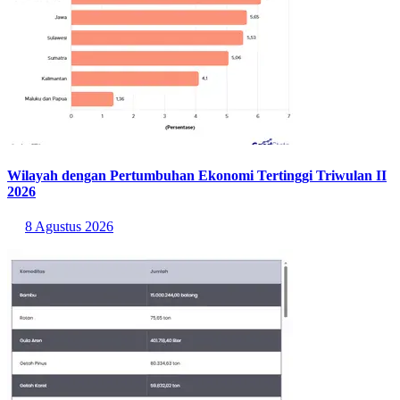
Wilayah dengan Pertumbuhan Ekonomi Tertinggi Triwulan II
2026
8 Agustus 2026