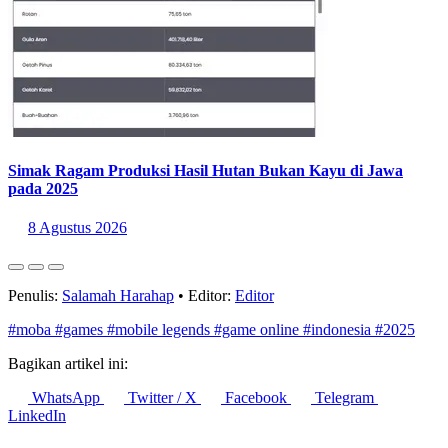
Simak Ragam Produksi Hasil Hutan Bukan Kayu di Jawa
pada 2025
8 Agustus 2026
Penulis:
Salamah Harahap
•
Editor:
Editor
#moba
#games
#mobile legends
#game online
#indonesia
#2025
Bagikan artikel ini:
WhatsApp
Twitter / X
Facebook
Telegram
LinkedIn