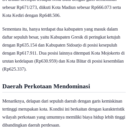
Di urutan keempat terdapat Kota Batu dengan garis kemiskinan
sebesar Rp671/273, diikuti Kota Madiun sebesar Rp666.073 serta
Kota Kediri dengan Rp648.506.
Sementara itu, hanya terdapat dua kabupaten yang masuk dalam
daftar sepuluh besar, yaitu Kabupaten Gresik di peringkat ketujuh
dengan Rp635.154 dan Kabupaten Sidoarjo di posisi kesepuluh
dengan Rp617.911. Dua posisi lainnya ditempati Kota Mojokerto di
urutan kedelapan (Rp630.959) dan Kota Blitar di posisi kesembilan
(Rp625.337).
Daerah Perkotaan Mendominasi
Menariknya, delapan dari sepuluh daerah dengan garis kemiskinan
tertinggi merupakan kota. Kondisi ini berkaitan dengan karakteristik
wilayah perkotaan yang umumnya memiliki biaya hidup lebih tinggi