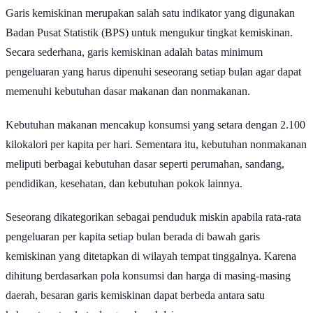
Garis kemiskinan merupakan salah satu indikator yang digunakan
Badan Pusat Statistik (BPS) untuk mengukur tingkat kemiskinan.
Secara sederhana, garis kemiskinan adalah batas minimum
pengeluaran yang harus dipenuhi seseorang setiap bulan agar dapat
memenuhi kebutuhan dasar makanan dan nonmakanan.
Kebutuhan makanan mencakup konsumsi yang setara dengan 2.100
kilokalori per kapita per hari. Sementara itu, kebutuhan nonmakanan
meliputi berbagai kebutuhan dasar seperti perumahan, sandang,
pendidikan, kesehatan, dan kebutuhan pokok lainnya.
Seseorang dikategorikan sebagai penduduk miskin apabila rata-rata
pengeluaran per kapita setiap bulan berada di bawah garis
kemiskinan yang ditetapkan di wilayah tempat tinggalnya. Karena
dihitung berdasarkan pola konsumsi dan harga di masing-masing
daerah, besaran garis kemiskinan dapat berbeda antara satu