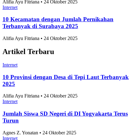
Alifia Ayu Fitriana • 24 Oktober 2025
Internet
10 Kecamatan dengan Jumlah Pernikahan
Terbanyak di Surabaya 2025
Alifia Ayu Fitriana • 24 Oktober 2025
Artikel Terbaru
Internet
10 Provinsi dengan Desa di Tepi Laut Terbanyak
2025
Alifia Ayu Fitriana • 24 Oktober 2025
Internet
Jumlah Siswa SD Negeri di DI Yogyakarta Terus
Turun
Agnes Z. Yonatan • 24 Oktober 2025