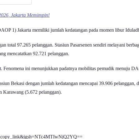
 2026, Jakarta Memimpin!
(DAOP 1) Jakarta memiliki jumlah kedatangan pada momen libur Idulad
n total 97.265 pelanggan. Stasiun Pasarsenen sendiri melayani berbagai
yang mencatatkan 92.721 pelanggan.
at. Fenomena ini menunjukkan padatnya mobilitas pemudik menuju DAOP
tasiun Bekasi dengan jumlah kedatangan mencapai 39.906 pelanggan, di
un Karawang (5.672 pelanggan).
eb_copy_link&igsh=NTc4MTIwNjQ2YQ==