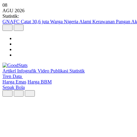
08
AGU
2026
Statistik:
GNAFC Catat 30,6 juta Warga Nigeria Alami Kerawanan Pangan Ak
Artikel
Infografik
Video
Publikasi
Statistik
Tren Data
Harga Emas
Harga BBM
Sepak Bola