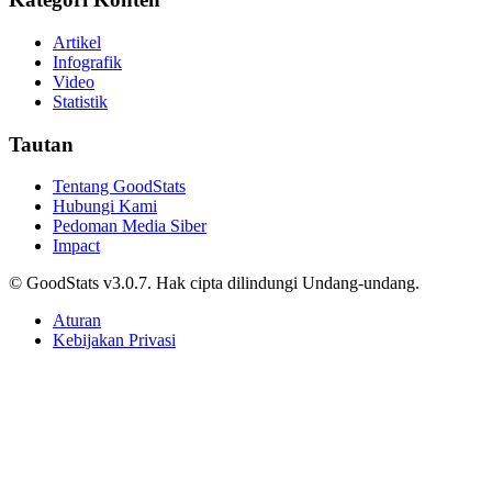
Tim Garuda Terhenti di Fase Grup
Tri Candra • 3 Januari 2025
Nasional
Skor 0-0 Hasil Babak Pertama Singapura vs
Indonesia di ASEAN Championship 2026, Kans
The Lions Lolos 4 Besar Kian Besar
Tri Candra • 3 Januari 2025
Nasional
Susunan Pemain Indonesia vs Singapura di ASEAN
Championship 2026, Formasi 3-5-2 dan nama
Nadeo-Amat Diganti Cahya-Wahyu
Tri Candra • 3 Januari 2025
Nasional
Prediksi dan Head-to-Head Singapura vs Indonesia,
Sudah Sewindu Merah Putih Tidak Terkalahkan
Tri Candra • 3 Januari 2025