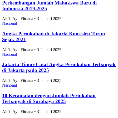
Jawa Tengah Jadi Raja Salak Indonesia, Produksi
2025 Tembus 4 Juta Kuintal
Komoditas
•
27 Juli 2026
Topik
Ekonomi dan Bisnis
Ilmu Pengetahuan dan Teknologi
Olahraga
Nasional
Internasional
Artikel Terpopuler