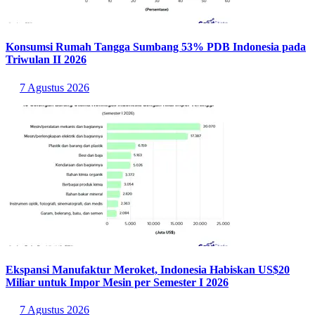
daerah. Wilayah dengan IUP OP lebih banyak cenderung memiliki
aktivitas produksi yang lebih intensif dan terintegrasi dengan industri
hilir.
Ke depannya, tantangan utama bukan hanya meningkatkan
produksi, tetapi juga memastikan pengelolaan sumber daya yang
berkelanjutan. Dengan strategi yang tepat, Indonesia tidak hanya
akan mempertahankan posisinya sebagai raksasa nikel global, tetapi
juga mampu mengoptimalkan nilai tambah ekonomi sekaligus
menjaga keseimbangan lingkungan.
Baca Juga:
Nikel Jadi Komoditas Unggulan Investasi Hilirasi 2025
Statistik Terbaru