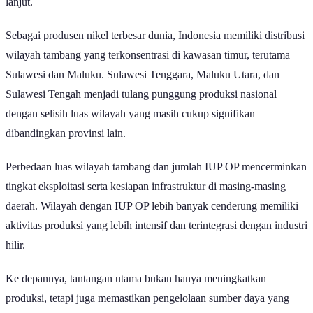
40.799,67 hektare. Sulawesi Tengah, khususnya kawasan
Morowali, telah berkembang menjadi pusat industri nikel terintegrasi
yang menghubungkan sektor hulu hingga hilir.
Papua Barat menempati posisi keempat dengan luas wilayah
tambang sebesar 22.636 hektare dan sekitar 3 IUP. Jika
dibandingkan dengan Sulawesi Tengah, terdapat selisih yang cukup
jauh, yakni 92.761,37 hektare. Hal ini menunjukkan bahwa
konsentrasi utama tambang nikel masih berada di kawasan Sulawesi
dan Maluku.
Di posisi berikutnya, Papua memiliki luas wilayah tambang sekitar
16.470 hektare dengan sekitar 1 IUP. Selisih dengan Papua Barat
mencapai 6.166 hektare. Meski skalanya lebih kecil, Papua tetap
menyimpan potensi sumber daya nikel yang dapat dikembangkan di
masa depan.