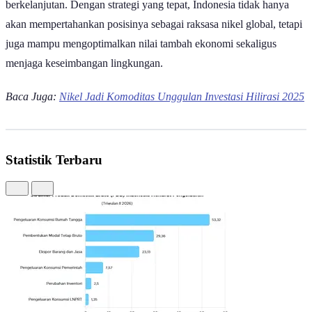
Terakhir, Maluku berada di posisi keenam dengan luas wilayah
tambang sebesar 4.389 hektare dan sekitar 2 IUP. Jika dibandingkan
dengan Papua, selisihnya mencapai 12.081 hektare. Angka ini
menempatkan Maluku sebagai provinsi dengan kontribusi terkecil
dalam daftar ini, meskipun tetap memiliki potensi eksplorasi lebih
lanjut.
Sebagai produsen nikel terbesar dunia, Indonesia memiliki distribusi
wilayah tambang yang terkonsentrasi di kawasan timur, terutama
Sulawesi dan Maluku. Sulawesi Tenggara, Maluku Utara, dan
Sulawesi Tengah menjadi tulang punggung produksi nasional
dengan selisih luas wilayah yang masih cukup signifikan
dibandingkan provinsi lain.
Perbedaan luas wilayah tambang dan jumlah IUP OP mencerminkan
tingkat eksploitasi serta kesiapan infrastruktur di masing-masing