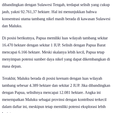
tambang yang sangat luas, provinsi ini juga didukung oleh sekitar
154 IUP OP (Izin Usaha Pertambangan Operasi Produksi) yang
aktif. Dominasi Sulawesi Tenggara tidak lepas dari kawasan
pertambangan di Konawe dan Kolaka yang telah lama menjadi
pusat eksploitasi nikel nasional.
Di posisi kedua, Maluku Utara mencatat luas wilayah tambang
sebesar 156.197,04 hektare dengan sekitar 44 IUP OP. Jika
dibandingkan dengan Sulawesi Tenggara, terdapat selisih wilayah
sebesar 42.427,62 hektare. Meski lebih kecil, Maluku Utara menjadi
salah satu wilayah dengan pertumbuhan industri nikel tercepat,
terutama dengan hadirnya kawasan industri berbasis smelter yang
menarik banyak investasi asing.
Selanjutnya, Sulawesi Tengah berada di posisi ketiga dengan luas
wilayah tambang mencapai 115.397,37 hektare dan sekitar 85 IUP
OP. Dibandingkan dengan Maluku Utara, selisih luasnya mencapai