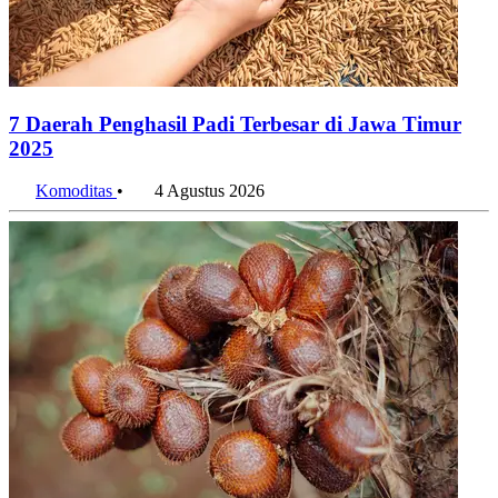
Ekspansi Manufaktur Meroket, Indonesia Habiskan US$20
Miliar untuk Impor Mesin per Semester I 2026
7 Agustus 2026
Penulis:
Aisha Zahrany
•
Editor:
Muhammad Sholeh
#nikel
#tambang
#nasional
#2024
Bagikan artikel ini:
WhatsApp
Twitter / X
Facebook
Telegram
LinkedIn
Konten Terkait