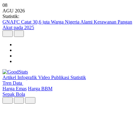
08
AGU
2026
Statistik:
Kunjungan Wisatawan Mancanegara Tembus 7 Juta per Semester I
2026
Artikel
Infografik
Video
Publikasi
Statistik
Tren Data
Harga Emas
Harga BBM
Sepak Bola