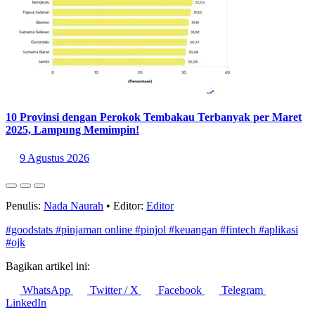
10 Provinsi dengan Perokok Tembakau Terbanyak per Maret
2025, Lampung Memimpin!
9 Agustus 2026
Penulis:
Nada Naurah
•
Editor:
Editor
#goodstats
#pinjaman online
#pinjol
#keuangan
#fintech
#aplikasi
#ojk
Bagikan artikel ini:
WhatsApp
Twitter / X
Facebook
Telegram
LinkedIn