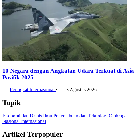
10 Negara dengan Angkatan Udara Terkuat di Asia
Pasifik 2025
Peringkat Internasional
•
3 Agustus 2026
Topik
Ekonomi dan Bisnis
Ilmu Pengetahuan dan Teknologi
Olahraga
Nasional
Internasional
Artikel Terpopuler