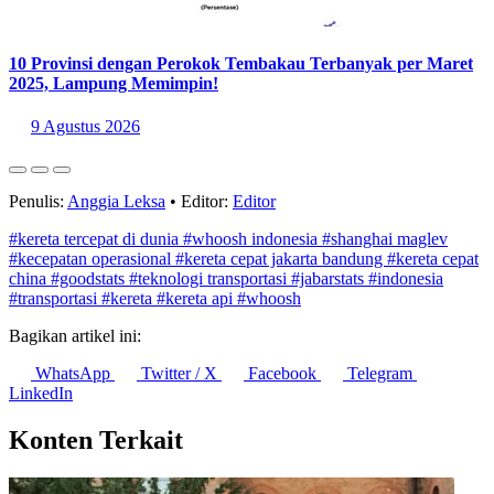
10 Provinsi dengan Perokok Tembakau Terbanyak per Maret
2025, Lampung Memimpin!
9 Agustus 2026
Penulis:
Anggia Leksa
•
Editor:
Editor
#kereta tercepat di dunia
#whoosh indonesia
#shanghai maglev
#kecepatan operasional
#kereta cepat jakarta bandung
#kereta cepat
china
#goodstats
#teknologi transportasi
#jabarstats
#indonesia
#transportasi
#kereta
#kereta api
#whoosh
Bagikan artikel ini:
WhatsApp
Twitter / X
Facebook
Telegram
LinkedIn
Konten Terkait