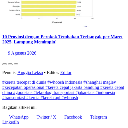
10 Provinsi dengan Perokok Tembakau Terbanyak per Maret
2025, Lampung Memimpin!
9 Agustus 2026
Penulis:
Anggia Leksa
•
Editor:
Editor
#kereta tercepat di dunia
#whoosh indonesia
#shanghai maglev
#kecepatan operasional
#kereta cepat jakarta bandung
#kereta cepat
china
#goodstats
#teknologi transportasi
#jabarstats
#indonesia
#transportasi
#kereta
#kereta api
#whoosh
Bagikan artikel ini:
WhatsApp
Twitter / X
Facebook
Telegram
LinkedIn