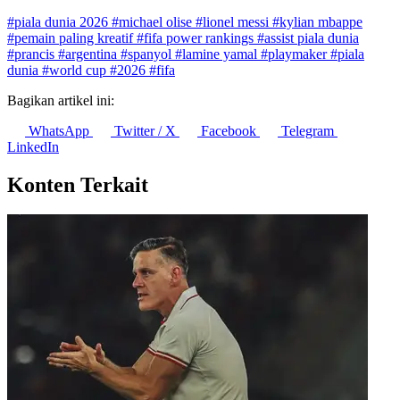
#piala dunia 2026
#michael olise
#lionel messi
#kylian mbappe
#pemain paling kreatif
#fifa power rankings
#assist piala dunia
#prancis
#argentina
#spanyol
#lamine yamal
#playmaker
#piala
dunia
#world cup
#2026
#fifa
Bagikan artikel ini:
WhatsApp
Twitter / X
Facebook
Telegram
LinkedIn
Konten Terkait