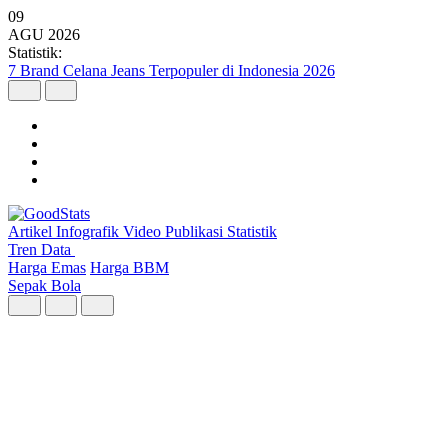
09
AGU
2026
Statistik:
Wilayah dengan Pertumbuhan Ekonomi Tertinggi Triwulan II 2026
Artikel
Infografik
Video
Publikasi
Statistik
Tren Data
Harga Emas
Harga BBM
Sepak Bola