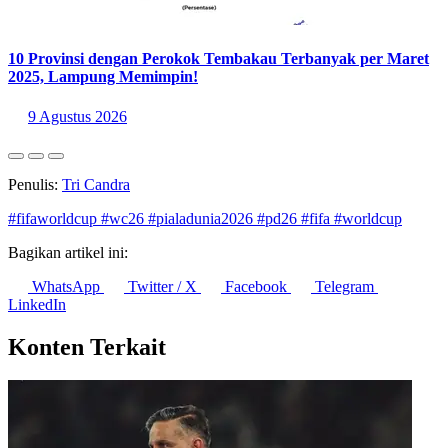
10 Provinsi dengan Perokok Tembakau Terbanyak per Maret
2025, Lampung Memimpin!
9 Agustus 2026
Penulis:
Tri Candra
#fifaworldcup
#wc26
#pialadunia2026
#pd26
#fifa
#worldcup
Bagikan artikel ini:
WhatsApp
Twitter / X
Facebook
Telegram
LinkedIn
Konten Terkait