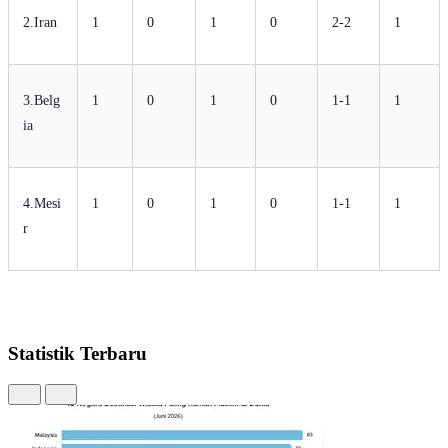
2.Iran
1
0
1
0
2-2
1
3.Belg
1
0
1
0
1-1
1
ia
4.Mesi
1
0
1
0
1-1
1
r
Statistik Terbaru