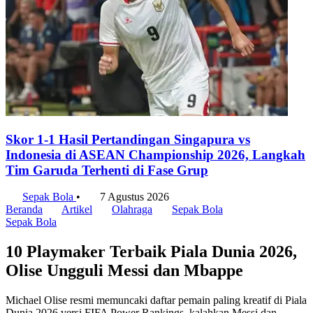
Skor 1-1 Hasil Pertandingan Singapura vs
Indonesia di ASEAN Championship 2026, Langkah
Tim Garuda Terhenti di Fase Grup
Sepak Bola
•
7 Agustus 2026
Beranda
Artikel
Olahraga
Sepak Bola
Sepak Bola
10 Playmaker Terbaik Piala Dunia 2026,
Olise Ungguli Messi dan Mbappe
Michael Olise resmi memuncaki daftar pemain paling kreatif di Piala
Dunia 2026 versi FIFA Power Rankings, kalahkan Messi dan