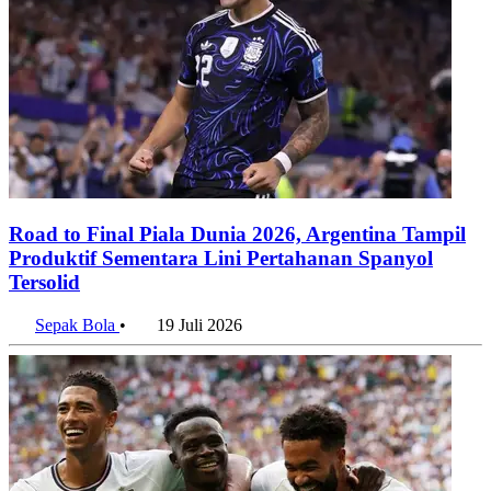
Road to Final Piala Dunia 2026, Argentina Tampil
Produktif Sementara Lini Pertahanan Spanyol
Tersolid
Sepak Bola
•
19 Juli 2026