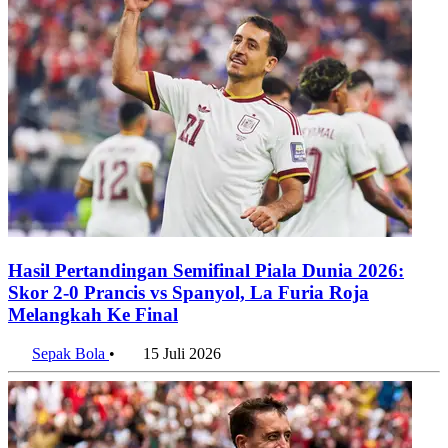
Hasil Pertandingan Semifinal Piala Dunia 2026:
Skor 2-0 Prancis vs Spanyol, La Furia Roja
Melangkah Ke Final
Sepak Bola
•
15 Juli 2026