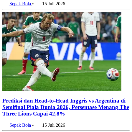
Sepak Bola
•
15 Juli 2026
Prediksi dan Head-to-Head Inggris vs Argentina di
Semifinal Piala Dunia 2026, Persentase Menang The
Three Lions Capai 42,8%
Sepak Bola
•
15 Juli 2026