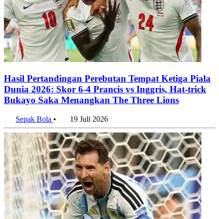
Hasil Pertandingan Perebutan Tempat Ketiga Piala
Dunia 2026: Skor 6-4 Prancis vs Inggris, Hat-trick
Bukayo Saka Menangkan The Three Lions
Sepak Bola
•
19 Juli 2026