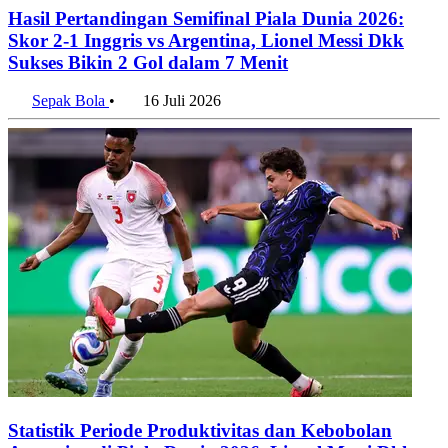
Hasil Pertandingan Semifinal Piala Dunia 2026:
Skor 2-1 Inggris vs Argentina, Lionel Messi Dkk
Sukses Bikin 2 Gol dalam 7 Menit
Sepak Bola
•
16 Juli 2026