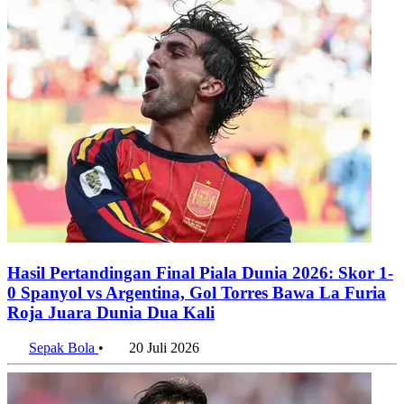
Hasil Pertandingan Final Piala Dunia 2026: Skor 1-
0 Spanyol vs Argentina, Gol Torres Bawa La Furia
Roja Juara Dunia Dua Kali
Sepak Bola
•
20 Juli 2026