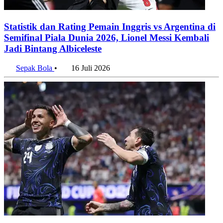
Statistik dan Rating Pemain Inggris vs Argentina di
Semifinal Piala Dunia 2026, Lionel Messi Kembali
Jadi Bintang Albiceleste
Sepak Bola
•
16 Juli 2026