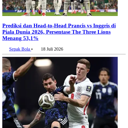
Prediksi dan Head-to-Head Prancis vs Inggris di
Piala Dunia 2026, Persentase The Three Lions
Menang 53,1%
Sepak Bola
•
18 Juli 2026