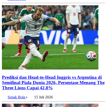
Sepak Bola
•
15 Juli 2026
Prediksi dan Head-to-Head Inggris vs Argentina di
Semifinal Piala Dunia 2026, Persentase Menang The
Three Lions Capai 42,8%
Sepak Bola
•
15 Juli 2026