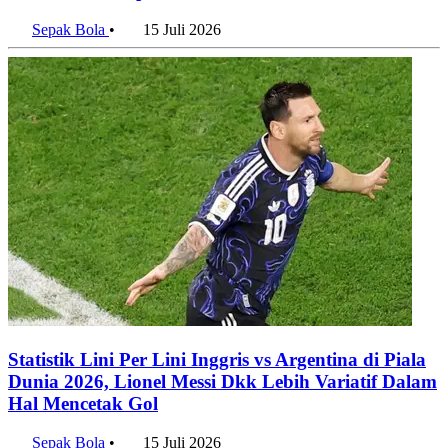
Three Lions Rapuh Pada 45 Menit Pertama
Sepak Bola
•
15 Juli 2026
Statistik Lini Per Lini Inggris vs Argentina di Piala
Dunia 2026, Lionel Messi Dkk Lebih Variatif Dalam
Hal Mencetak Gol