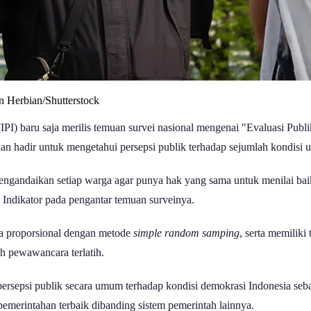
in Herbian/Shutterstock
a (IPI) baru saja merilis temuan survei nasional mengenai "Evaluasi Pu
n hadir untuk mengetahui persepsi publik terhadap sejumlah kondisi 
mengandaikan setiap warga agar punya hak yang sama untuk menilai baik
s Indikator pada pengantar temuan surveinya.
cara proporsional dengan metode
simple random samping
, serta memiliki 
eh pewawancara terlatih.
rsepsi publik secara umum terhadap kondisi demokrasi Indonesia seba
merintahan terbaik dibanding sistem pemerintah lainnya.