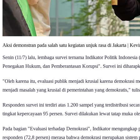
Aksi demonstran pada salah satu kegiatan unjuk rasa di Jakarta | Kev
Senin (11/7) lalu, lembaga survei ternama Indikator Politik Indonesi
Penegakan Hukum, dan Pemberantasan Korupsi". Survei ini diharapka
"Oleh karena itu, evaluasi publik menjadi krusial karena demokrasi 
menjadi masalah yang krusial di pemerintahan yang demokratis," tuli
Responden survei ini terdiri atas 1.200 sampel yang terdistribusi se
tingkat kepercayaan 95 persen. Survei dilakukan lewat tatap muka ol
Pada bagian "Evaluasi terhadap Demokrasi", Indikator mengungkap pe
responden (72,8 persen) merasa bahwa demokrasi merupakan sistem pe