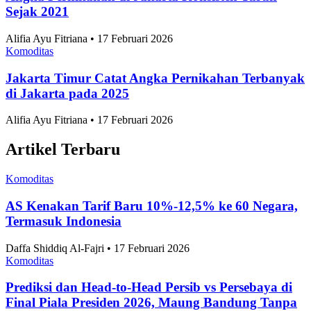
Tertinggi 2025
Sosial
•
4 Agustus 2026
Topik
Ekonomi dan Bisnis
Ilmu Pengetahuan dan Teknologi
Olahraga
Nasional
Internasional
Artikel Terpopuler
Komoditas
Negara dengan Efisiensi Bisnis Terbaik Se-ASEAN
2026, Indonesia Peringkat Berapa?
Anggia Leksa • 17 Februari 2026
Komoditas
10 Taman Paling Ramai Pengunjung di Jakarta
2025