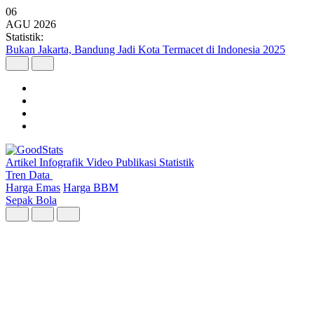
06
AGU
2026
Statistik:
Argo Merbabu Catat Penumpang Tertinggi dari 8 Layanan KA
Argo pada Semester I 2026
Artikel
Infografik
Video
Publikasi
Statistik
Tren Data
Harga Emas
Harga BBM
Sepak Bola