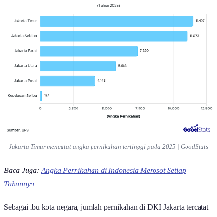
Ilustrasi Pernikahan | Reynaldo Yodia/Pexels
Di Indonesia, perkawinan diakui oleh negara melalui proses
pencatatan pernikahan. Selain sebagai persyaratan administratif,
pencatatan ini bertujuan memberikan kepastian hukum serta
melindungi hak-hak suami, istri, dan anak. Dengan demikian,
sebuah pernikahan tidak cukup hanya sah menurut agama, tetapi
juga harus tercatat secara resmi agar memperoleh pengakuan dari
negara.
Dalam beberapa waktu terakhir, isu mengenai pernikahan ramai
menjadi perbincangan, terutama di media sosial. Salah satu topik