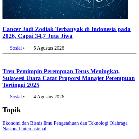
Bali dan Nusa Tenggara Pimpin Pertumbuhan Ekonomi
Regional pada Triwulan II 2026
6 Agustus 2026
Penulis:
Alifia Ayu Fitriana
•
Editor:
Editor
#pernikahan
#nikah
#jakarta
#jakarta timur
#bps
#indonesia
#2025
Bagikan artikel ini:
WhatsApp
Twitter / X
Facebook
Telegram
LinkedIn
Konten Terkait