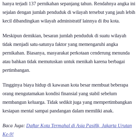
Jakarta Timur mencatat angka pernikahan tertinggi pada 2025 | GoodStats
Baca Juga:
Angka Pernikahan di Indonesia Merosot Setiap
Tahunnya
Sebagai ibu kota negara, jumlah pernikahan di DKI Jakarta tercatat
menurun pada 2025. Data Badan Pusat Statistik (BPS) mengungkap
bahwa selama periode tersebut, jumlah pernikahan tercatat sebesar
39.863 kejadian. Angka ini terus merosot sejak tahun 2021 silam
yang sempat menyentuh 47.724 pernikahan.
Jumlah pernikahan tertinggi diraih oleh Jakarta Timur dengan total
11.497 kejadian. Capaian ini tidak terlepas dari dominasi jumlah
penduduknya, sehingga jumlah pasangan yang menikah cenderung
lebih banyak dibandingkan wilayah lainnya.