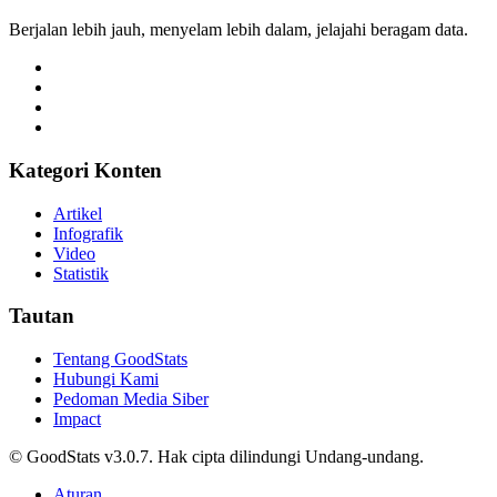
AS Kenakan Tarif Baru 10%-12,5% ke 60 Negara,
Termasuk Indonesia
Daffa Shiddiq Al-Fajri • 17 Februari 2026
Komoditas
Prediksi dan Head-to-Head Persib vs Persebaya di
Final Piala Presiden 2026, Maung Bandung Tanpa
Noda di Laga Puncak
Tri Candra • 17 Februari 2026
Komoditas
10 Provinsi dengan Tingkat Pengangguran
Terendah per Mei 2026, Bali di Puncak!
Alifia Ayu Fitriana • 17 Februari 2026
Komoditas
Prediksi dan Head-to-Head Persija vs Arema FC di
Piala Presiden 2026, Kans Menang Singo Edan