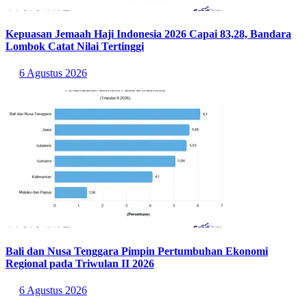
Tingginya biaya hidup di kawasan kota besar membuat beberapa
orang mengutamakan kondisi finansial yang stabil sebelum
membangun keluarga. Tidak sedikit juga yang mempertimbangkan
kesiapan mental sampai pandangan dalam memiliki anak.
Baca Juga:
Daftar Kota Termahal di Asia Pasifik, Jakarta Urutan
Ke-9!
Sumber:
https://jakarta.bps.go.id/id/statistics-
table/3/VkhwVUszTXJPVmQ2ZFRKamNIZG9RMVo2VEdsbVV
UMDkjMyMzMTAw/nikah-dan-cerai-menurut-kabupaten-kota--
kejadian--di-provinsi-dki-jakarta.html?year=2025
Statistik Terbaru