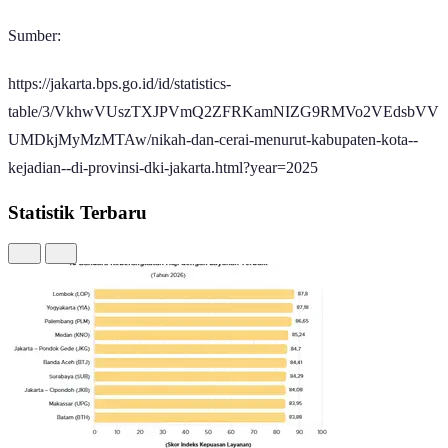
Selisih tipis di bawahnya, terdapat Jakarta Selatan yang mencatatkan
pernikahan sebanyak 11.073 kejadian. Sementara itu, Jakarta Barat
menyusul dengan 7.320 kejadian.
Kemudian, terdapat Jakarta Utara dan Jakarta Pusat dengan angka
pernikahan masing-masing 5.688 kejadian dan 4.148 kejadian.
Sementara itu, Kepulauan Seribu memiliki jumlah paling sedikit,
hanya terjadi 137 pernikahan sepanjang tahun. Rendahnya angka ini
sejalan dengan jumlah penduduk di wilayah tersebut yang jauh lebih
kecil dibandingkan wilayah administratif lainnya di ibu kota.
Meskipun demikian, besaran jumlah penduduk di suatu wilayah
tidak menjadi satu-satunya faktor yang memengaruhi angka
pernikahan. Biasanya, masyarakat perkotaan cenderung menunda
atau bahkan tidak memutuskan untuk menikah karena berbagai
pertimbangan.