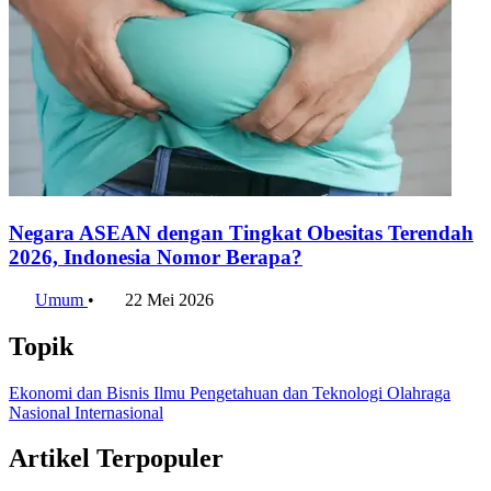
Negara ASEAN dengan Tingkat Obesitas Terendah
2026, Indonesia Nomor Berapa?
Umum
•
22 Mei 2026
Topik
Ekonomi dan Bisnis
Ilmu Pengetahuan dan Teknologi
Olahraga
Nasional
Internasional
Artikel Terpopuler