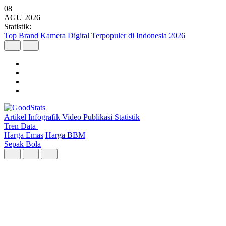
08
AGU
2026
Statistik:
Malaysia Pimpin Kunjungan Wisatawan Mancanegara ke Indonesia
pada Semester I 2026
Artikel
Infografik
Video
Publikasi
Statistik
Tren Data
Harga Emas
Harga BBM
Sepak Bola