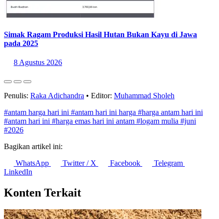
Simak Ragam Produksi Hasil Hutan Bukan Kayu di Jawa
pada 2025
8 Agustus 2026
Penulis:
Raka Adichandra
•
Editor:
Muhammad Sholeh
#antam harga hari ini
#antam hari ini harga
#harga antam hari ini
#antam hari ini
#harga emas hari ini antam
#logam mulia
#juni
#2026
Bagikan artikel ini:
WhatsApp
Twitter / X
Facebook
Telegram
LinkedIn
Konten Terkait