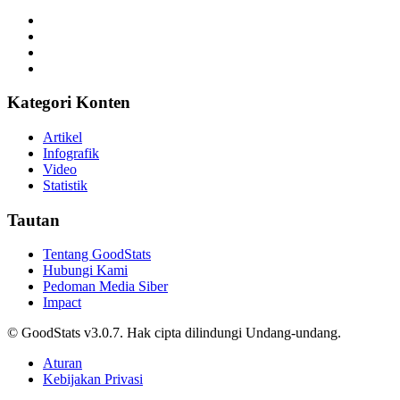
Berjalan lebih jauh, menyelam lebih dalam, jelajahi beragam data.
Kategori Konten
Artikel
Infografik
Video
Statistik
Tautan
Tentang GoodStats
Hubungi Kami
Pedoman Media Siber
Impact
© GoodStats v3.0.7. Hak cipta dilindungi Undang-undang.
Aturan
Kebijakan Privasi