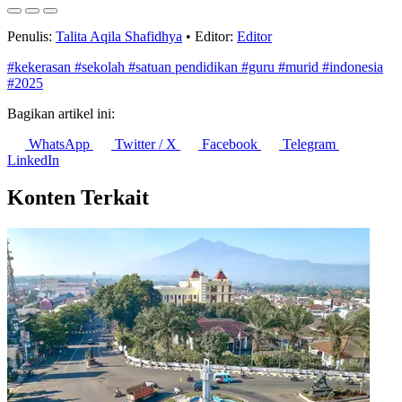
Penulis:
Talita Aqila Shafidhya
•
Editor:
Editor
#kekerasan
#sekolah
#satuan pendidikan
#guru
#murid
#indonesia
#2025
Bagikan artikel ini:
WhatsApp
Twitter / X
Facebook
Telegram
LinkedIn
Konten Terkait