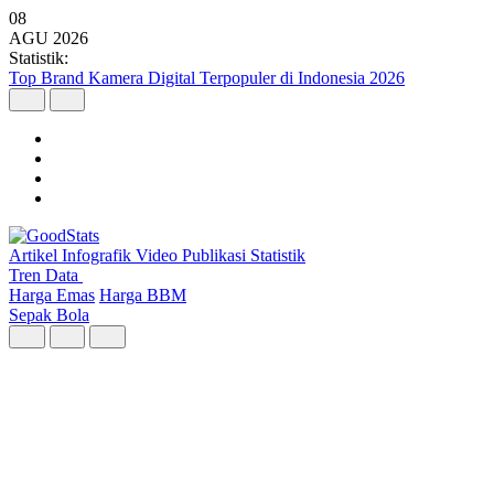
08
AGU
2026
Statistik:
Malaysia Pimpin Kunjungan Wisatawan Mancanegara ke Indonesia
pada Semester I 2026
Artikel
Infografik
Video
Publikasi
Statistik
Tren Data
Harga Emas
Harga BBM
Sepak Bola