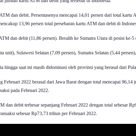
tal jumlah kartu ATM dan debit yang tersebar di Indonesia.
u ATM dan debit. Persentasenya mencapai 14,01 persen dari total kartu
 mencakup 13,96 persen total persebaran kartu ATM dan debit di Indones
u ATM dan debit (11,86 persen). Beralih ke Sumatra Utara di posisi ke-5
uta unit), Sulawesi Selatan (7,09 persen), Sumatra Selatan (5,44 persen
a hingga saat ini masih didominasi oleh provinsi yang berasal dari Pu
g Februari 2022 berasal dari Jawa Barat dengan total mencapai 96,14 jut
nsaksi pada Februari 2022.
TM dan debit terbesar sepanjang Februari 2022 dengan total sebesar Rp92
ransaksi sebesar Rp73,73 triliun per Februari 2022.