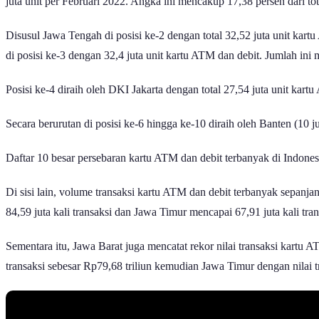
juta unit per Februari 2022. Angka ini mencakup 17,38 persen dari to
Disusul Jawa Tengah di posisi ke-2 dengan total 32,52 juta unit kart
di posisi ke-3 dengan 32,4 juta unit kartu ATM dan debit. Jumlah ini
Posisi ke-4 diraih oleh DKI Jakarta dengan total 27,54 juta unit kart
Secara berurutan di posisi ke-6 hingga ke-10 diraih oleh Banten (10 j
Daftar 10 besar persebaran kartu ATM dan debit terbanyak di Indonesi
Di sisi lain, volume transaksi kartu ATM dan debit terbanyak sepanjan
84,59 juta kali transaksi dan Jawa Timur mencapai 67,91 juta kali tra
Sementara itu, Jawa Barat juga mencatat rekor nilai transaksi kartu A
transaksi sebesar Rp79,68 triliun kemudian Jawa Timur dengan nilai t