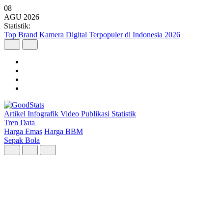
08
AGU
2026
Statistik:
Malaysia Pimpin Kunjungan Wisatawan Mancanegara ke Indonesia p
Artikel
Infografik
Video
Publikasi
Statistik
Tren Data
Harga Emas
Harga BBM
Sepak Bola