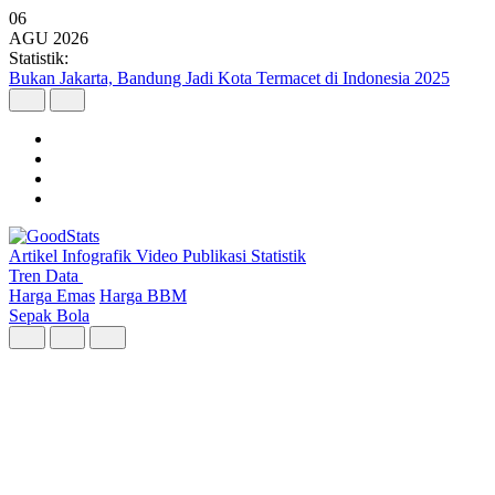
06
AGU
2026
Statistik:
Argo Merbabu Catat Penumpang Tertinggi dari 8 Layanan KA
Argo pada Semester I 2026
Artikel
Infografik
Video
Publikasi
Statistik
Tren Data
Harga Emas
Harga BBM
Sepak Bola