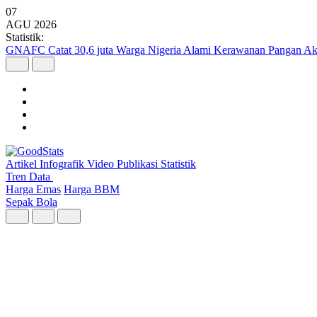
07
AGU
2026
Statistik:
GNAFC Catat 30,6 juta Warga Nigeria Alami Kerawanan Pangan Ak
Artikel
Infografik
Video
Publikasi
Statistik
Tren Data
Harga Emas
Harga BBM
Sepak Bola