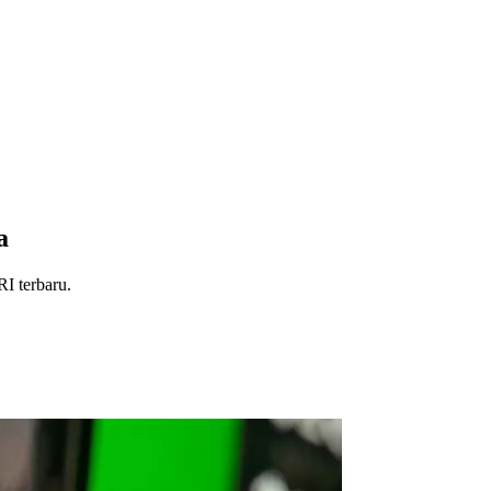
a
I terbaru.