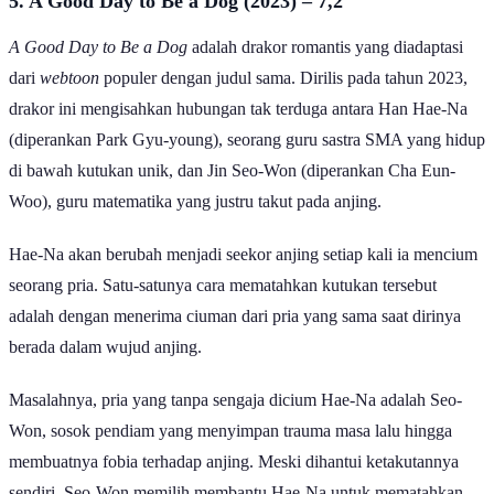
5. A Good Day to Be a Dog (2023) – 7,2
A Good Day to Be a Dog
adalah drakor romantis yang diadaptasi
dari
webtoon
populer dengan judul sama. Dirilis pada tahun 2023,
drakor ini mengisahkan hubungan tak terduga antara Han Hae-Na
(diperankan Park Gyu-young), seorang guru sastra SMA yang hidup
di bawah kutukan unik, dan Jin Seo-Won (diperankan Cha Eun-
Woo), guru matematika yang justru takut pada anjing.
Hae-Na akan berubah menjadi seekor anjing setiap kali ia mencium
seorang pria. Satu-satunya cara mematahkan kutukan tersebut
adalah dengan menerima ciuman dari pria yang sama saat dirinya
berada dalam wujud anjing.
Masalahnya, pria yang tanpa sengaja dicium Hae-Na adalah Seo-
Won, sosok pendiam yang menyimpan trauma masa lalu hingga
membuatnya fobia terhadap anjing. Meski dihantui ketakutannya
sendiri, Seo-Won memilih membantu Hae-Na untuk mematahkan