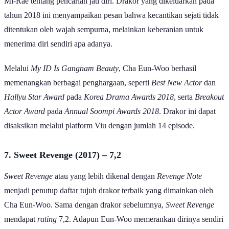
Mi-Rae tentang pencarian jati diri. Drakor yang dikeluarkan pada
tahun 2018 ini menyampaikan pesan bahwa kecantikan sejati tidak
ditentukan oleh wajah sempurna, melainkan keberanian untuk
menerima diri sendiri apa adanya.
Melalui
My ID Is Gangnam Beauty
, Cha Eun-Woo berhasil
memenangkan berbagai penghargaan, seperti
Best New Actor
dan
Hallyu Star Award
pada
Korea Drama Awards 2018
, serta
Breakout
Actor Award
pada
Annual Soompi Awards 2018
. Drakor ini dapat
disaksikan melalui platform Viu dengan jumlah 14 episode.
7. Sweet Revenge (2017) – 7,2
Sweet Revenge
atau yang lebih dikenal dengan
Revenge Note
menjadi penutup daftar tujuh drakor terbaik yang dimainkan oleh
Cha Eun-Woo. Sama dengan drakor sebelumnya,
Sweet Revenge
mendapat
rating
7,2. Adapun Eun-Woo memerankan dirinya sendiri