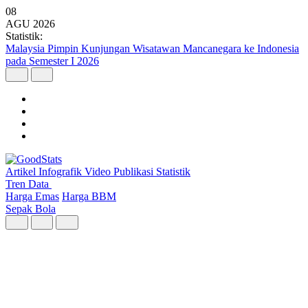
08
AGU
2026
Statistik:
Malaysia Pimpin Kunjungan Wisatawan Mancanegara ke Indonesia
pada Semester I 2026
Artikel
Infografik
Video
Publikasi
Statistik
Tren Data
Harga Emas
Harga BBM
Sepak Bola