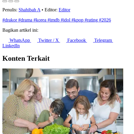
Penulis:
Shahibah A
•
Editor:
Editor
#drakor
#drama
#korea
#imdb
#idol
#kpop
#rating
#2026
Bagikan artikel ini:
WhatsApp
Twitter / X
Facebook
Telegram
LinkedIn
Konten Terkait