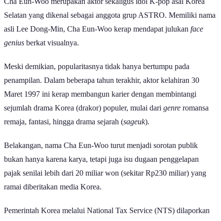
Cha Eun-Woo merupakan aktor sekaligus idol K-pop asal Korea
Selatan yang dikenal sebagai anggota grup ASTRO. Memiliki nama
asli Lee Dong-Min, Cha Eun-Woo kerap mendapat julukan
face
genius
berkat visualnya.
Meski demikian, popularitasnya tidak hanya bertumpu pada
penampilan. Dalam beberapa tahun terakhir, aktor kelahiran 30
Maret 1997 ini kerap membangun karier dengan membintangi
sejumlah drama Korea (drakor) populer, mulai dari
genre
romansa
remaja, fantasi, hingga drama sejarah (
sageuk
).
Belakangan, nama Cha Eun-Woo turut menjadi sorotan publik
bukan hanya karena karya, tetapi juga isu dugaan penggelapan
pajak senilai lebih dari 20 miliar won (sekitar Rp230 miliar) yang
ramai diberitakan media Korea.
Pemerintah Korea melalui National Tax Service (NTS) dilaporkan