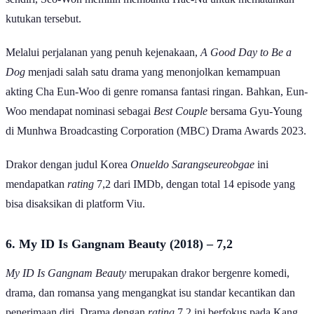
kutukan tersebut.
Melalui perjalanan yang penuh kejenakaan,
A Good Day to Be a
Dog
menjadi salah satu drama yang menonjolkan kemampuan
akting Cha Eun-Woo di genre romansa fantasi ringan. Bahkan, Eun-
Woo mendapat nominasi sebagai
Best Couple
bersama Gyu-Young
di Munhwa Broadcasting Corporation (MBC) Drama Awards 2023.
Drakor dengan judul Korea
Onueldo Sarangseureobgae
ini
mendapatkan
rating
7,2 dari IMDb, dengan total 14 episode yang
bisa disaksikan di platform Viu.
6. My ID Is Gangnam Beauty (2018) – 7,2
My ID Is Gangnam Beauty
merupakan drakor bergenre komedi,
drama, dan romansa yang mengangkat isu standar kecantikan dan
penerimaan diri. Drama dengan
rating
7,2 ini berfokus pada Kang