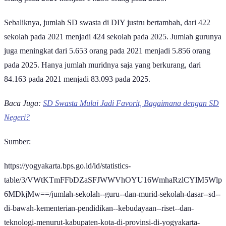
Sebaliknya, jumlah SD swasta di DIY justru bertambah, dari 422
sekolah pada 2021 menjadi 424 sekolah pada 2025. Jumlah gurunya
juga meningkat dari 5.653 orang pada 2021 menjadi 5.856 orang
pada 2025. Hanya jumlah muridnya saja yang berkurang, dari
84.163 pada 2021 menjadi 83.093 pada 2025.
Baca Juga:
SD Swasta Mulai Jadi Favorit, Bagaimana dengan SD
Negeri?
Sumber:
https://yogyakarta.bps.go.id/id/statistics-
table/3/VWtKTmFFbDZaSFJWWVhOYU16WmhaRzlCYlM5Wlp
6MDkjMw==/jumlah-sekolah--guru--dan-murid-sekolah-dasar--sd--
di-bawah-kementerian-pendidikan--kebudayaan--riset--dan-
teknologi-menurut-kabupaten-kota-di-provinsi-di-yogyakarta-