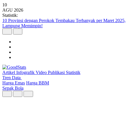
10
AGU
2026
Statistik:
10 Isu yang Melatarbelakangi Pelanggaran Kebebasan Berekspresi
Digital Triwulan II 2026
Artikel
Infografik
Video
Publikasi
Statistik
Tren Data
Harga Emas
Harga BBM
Sepak Bola