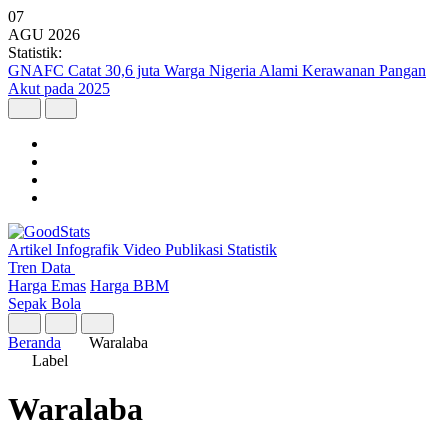
07
AGU
2026
Statistik:
GNAFC Catat 30,6 juta Warga Nigeria Alami Kerawanan Pangan
Akut pada 2025
Artikel
Infografik
Video
Publikasi
Statistik
Tren Data
Harga Emas
Harga BBM
Sepak Bola
Beranda
Waralaba
Label
Waralaba