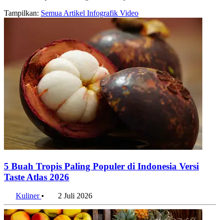
Tampilkan:
Semua
Artikel
Infografik
Video
5 Buah Tropis Paling Populer di Indonesia Versi
Taste Atlas 2026
Kuliner
•
2 Juli 2026