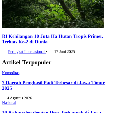
RI Kehilangan 10 Juta Ha Hutan Tropis Primer,
Terluas Ke-2 di Dunia
Peringkat Internasional
•
17 Juni 2025
Artikel Terpopuler
Komoditas
7 Daerah Penghasil Padi Terbesar di Jawa Timur
2025
4 Agustus 2026
Nasional
10 Kabupaten dengan Desa Terbanyak di Jawa