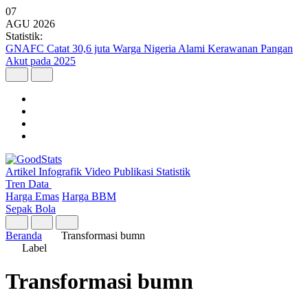
07
AGU
2026
Statistik:
GNAFC Catat 30,6 juta Warga Nigeria Alami Kerawanan Pangan
Akut pada 2025
Artikel
Infografik
Video
Publikasi
Statistik
Tren Data
Harga Emas
Harga BBM
Sepak Bola
Beranda
Transformasi bumn
Label
Transformasi bumn