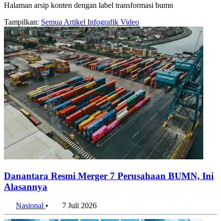
Halaman arsip konten dengan label transformasi bumn
Tampilkan:
Semua
Artikel
Infografik
Video
Danantara Resmi Merger 7 Perusahaan BUMN, Ini
Alasannya
Nasional
•
7 Juli 2026