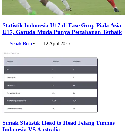
Statistik Indonesia U17 di Fase Grup Piala Asia
U17, Garuda Muda Punya Pertahanan Terbaik
Sepak Bola
•
12 April 2025
Simak Statistik Head to Head Jelang Timnas
Indonesia VS Australia