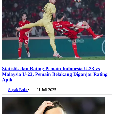
Statistik dan Rating Pemain Indonesia U-23 vs
Malaysia U-23, Pemain Belakang Diganjar Rating
Apik
Sepak Bola
•
21 Juli 2025