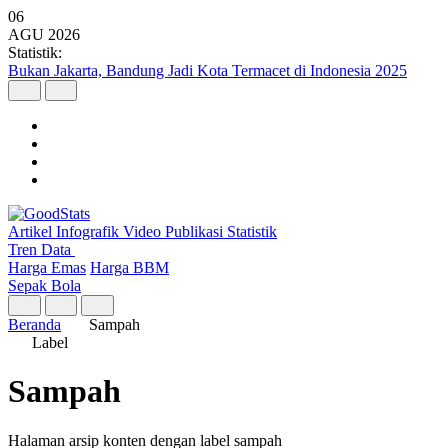
06
AGU
2026
Statistik:
Argo Merbabu Catat Penumpang Tertinggi dari 8 Layanan KA
Argo pada Semester I 2026
Artikel
Infografik
Video
Publikasi
Statistik
Tren Data
Harga Emas
Harga BBM
Sepak Bola
Beranda
Sampah
Label
Sampah