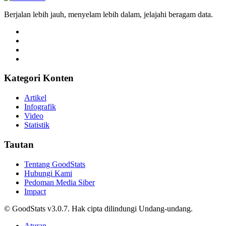
Berjalan lebih jauh, menyelam lebih dalam, jelajahi beragam data.
Kategori Konten
Artikel
Infografik
Video
Statistik
Tautan
Tentang GoodStats
Hubungi Kami
Pedoman Media Siber
Impact
© GoodStats v3.0.7. Hak cipta dilindungi Undang-undang.