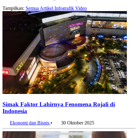
Tampilkan:
Semua
Artikel
Infografik
Video
Simak Faktor Lahirnya Fenomena Rojali di
Indonesia
Ekonomi dan Bisnis
•
30 Oktober 2025