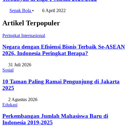
Sepak Bola
•
6 April 2022
Artikel Terpopuler
Peringkat Internasional
Negara dengan Efisiensi Bisnis Terbaik Se-ASEAN
2026, Indonesia Peringkat Berapa?
31 Juli 2026
Sosial
10 Taman Paling Ramai Pengunjung di Jakarta
2025
2 Agustus 2026
Edukasi
Perkembangan Jumlah Mahasiswa Baru di
Indonesia 2019-2025