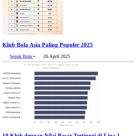
Klub Bola Asia Paling Populer 2025
Sepak Bola
•
26 April 2025
10 Klub dengan Nilai Pasar Tertinggi di Liga 1