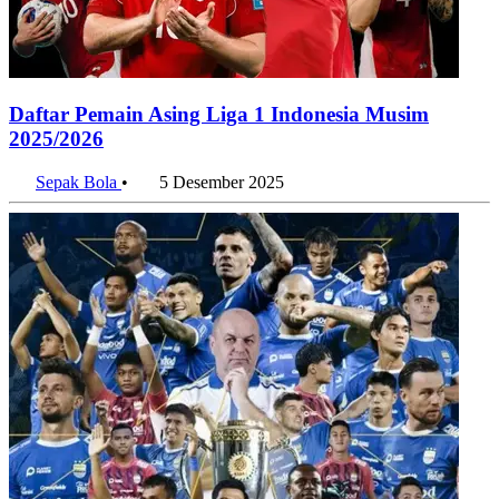
Daftar Pemain Asing Liga 1 Indonesia Musim
2025/2026
Sepak Bola
•
5 Desember 2025