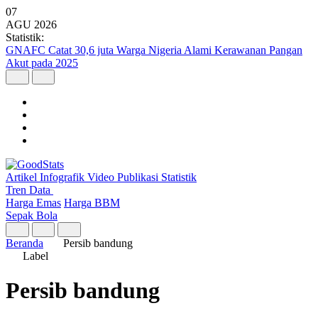
07
AGU
2026
Statistik:
Kunjungan Wisatawan Mancanegara Tembus 7 Juta per Semester I
2026
Artikel
Infografik
Video
Publikasi
Statistik
Tren Data
Harga Emas
Harga BBM
Sepak Bola
Beranda
Persib bandung
Label
Persib bandung