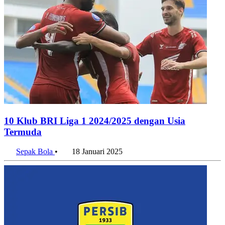
10 Klub BRI Liga 1 2024/2025 dengan Usia
Termuda
Sepak Bola
•
18 Januari 2025