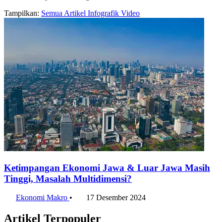
Tampilkan:
Semua
Artikel
Infografik
Video
Ketimpangan Ekonomi Jawa & Luar Jawa Masih
Tinggi, Masalah Multidimensi?
Ekonomi Makro
•
17 Desember 2024
Artikel Terpopuler