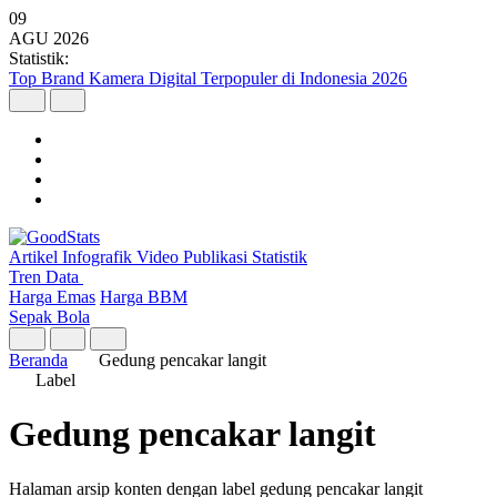
09
AGU
2026
Statistik:
Top Brand Kamera Digital Terpopuler di Indonesia 2026
Artikel
Infografik
Video
Publikasi
Statistik
Tren Data
Harga Emas
Harga BBM
Sepak Bola
Beranda
Gedung pencakar langit
Label
Gedung pencakar langit
Halaman arsip konten dengan label gedung pencakar langit